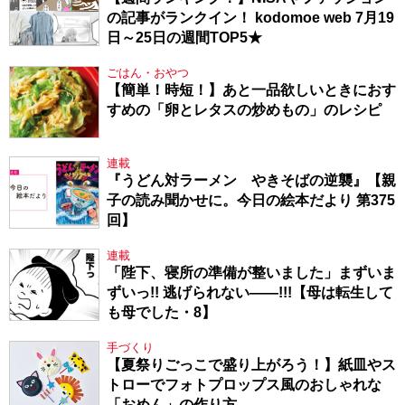
の記事がランクイン！ kodomoe web 7月19
日～25日の週間TOP5★
ごはん・おやつ
【簡単！時短！】あと一品欲しいときにおす
すめの「卵とレタスの炒めもの」のレシピ
連載
『うどん対ラーメン やきそばの逆襲』【親
子の読み聞かせに。今日の絵本だより 第375
回】
連載
「陛下、寝所の準備が整いました」まずいま
ずいっ!! 逃げられない――!!!【母は転生して
も母でした・8】
手づくり
【夏祭りごっこで盛り上がろう！】紙皿やス
トローでフォトプロップス風のおしゃれな
「おめん」の作り方