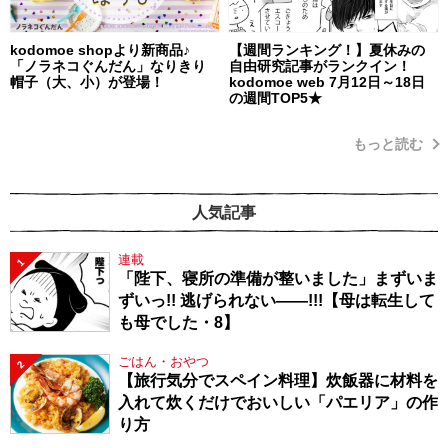
kodomoe shopより新商品♪
【週間ランキング！】夏休みの
「ノラネコぐんだん」なりきり
自由研究記事がランクイン！
帽子（大、小）が登場！
kodomoe web 7月12日～18日
の週間TOP5★
もっと読む
人気記事
連載
1
「陛下、寝所の準備が整いました」まずいま
ずいっ!! 逃げられない――!!!【母は転生して
も母でした・8】
ごはん・おやつ
2
【旅行気分でスペイン料理】炊飯器に材料を
入れて炊くだけでおいしい「パエリア」の作
り方