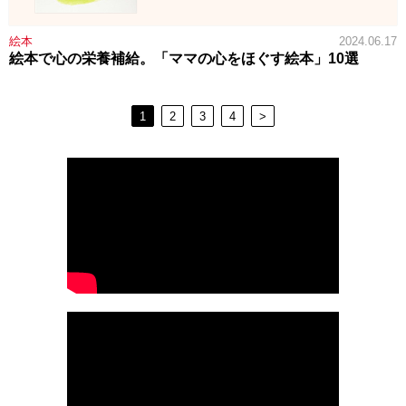
絵本
2024.06.17
絵本で心の栄養補給。「ママの心をほぐす絵本」10選
1
2
3
4
>