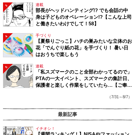
連載
3
部長がヘッドハンティング!? でも会話の中
身は子どものオペレーション!?【こんな上司
と働きたいわけでして！58】
手づくり
4
【夏祭りごっこ】ハチの巣みたいな立体のお
花「でんぐり紙の花」を手づくり！ 暑い日
はおうちで楽しもう
連載
5
「私スズマークのこと全部わかってるので」
PTAの一大イベント、スズマークの集計日、
保護者と楽しく作業をしていたら…【ご奉仕
戦隊★PTA・19】
（7/31～8/7）
最新記事
イチオシ！
【週間ランキング！】NISAやファッション