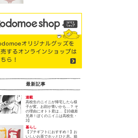
最新記事
連載
高校生のニイニが帰宅したら様
子が変。お顔が青いかも…？ そ
の理由にオトト君は…【10歳差
兄弟！ぼくのニイニは高校生・
3】
暮らし
【プチギフトにおすすめ！】お
いしいお茶でホッとひと息。箱