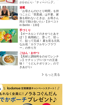
がかわいい「ティーバッグ」
連載
「お母さんのひとり時間」を持
つことに「罪悪感」は不要。家
族を頼れないときは、お母さん
同士で助け合いたい【タベコト
in Berlin・130】
手づくり
【ボーネルンドのきせつとあそ
ぼ！】画用紙に、塗って、切っ
て、貼って完成！ 夏を彩る元気
なお花「カラフルサンフラワ
ー」の作り方
ごはん・おやつ
【具材と調味料をのせてレンチ
ン】ケチャップ×バターの王道
味！「うどんナポリタン」ので
きあがり♪
もっと見る