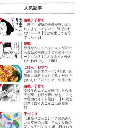
人気記事
連載／子育て
「陛下、寝所の準備が整いまし
た」まずいまずいっ!! 逃げられ
ない――!!!【母は転生しても母
でした・8】
連載
部長がヘッドハンティング!? で
も会話の中身は子どものオペレ
ーション!?【こんな上司と働き
たいわけでして！58】
ごはん・おやつ
【旅行気分でスペイン料理】炊
飯器に材料を入れて炊くだけで
おいしい「パエリア」の作り方
連載／子育て
高校生のニイニが帰宅したら様
子が変。お顔が青いかも…？ そ
の理由にオトト君は…【10歳差
兄弟！ぼくのニイニは高校生・
3】
手づくり
【夏祭りごっこ】ハチの巣みた
いな立体のお花「でんぐり紙の
花」を手づくり！ 暑い日はおう