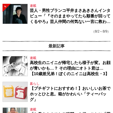
連載
5
芸人・男性ブランコ平井まさあきさんインタ
ビュー「『そのままやってたら順番が回って
くるやろ』芸人仲間の何気ない一言に救われ
てきたから、頑張れる」
（8/2～8/9）
最新記事
連載
高校生のニイニが帰宅したら様子が変。お顔
が青いかも…？ その理由にオトト君は…
【10歳差兄弟！ぼくのニイニは高校生・3】
暮らし
【プチギフトにおすすめ！】おいしいお茶で
ホッとひと息。箱がかわいい「ティーバッ
グ」
連載