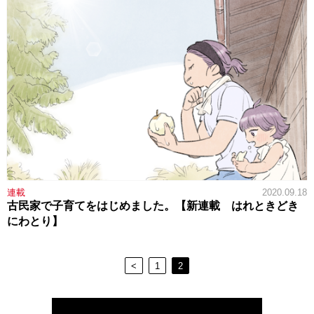
連載
2020.09.18
古民家で子育てをはじめました。【新連載 はれときどき
にわとり】
<
1
2