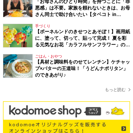
「お母さんのひとり時間」を持つことに「罪
悪感」は不要。家族を頼れないときは、お母
さん同士で助け合いたい【タベコト in
Berlin・130】
手づくり
【ボーネルンドのきせつとあそぼ！】画用紙
に、塗って、切って、貼って完成！ 夏を彩
る元気なお花「カラフルサンフラワー」の作
り方
ごはん・おやつ
【具材と調味料をのせてレンチン】ケチャッ
プ×バターの王道味！「うどんナポリタン」
のできあがり♪
もっと読む