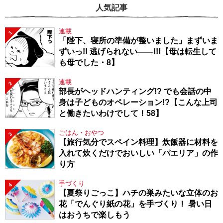
人気記事
連載
1
「陛下、寝所の準備が整いました」まずいま
ずいっ!! 逃げられない――!!!【母は転生して
も母でした・8】
連載
2
部長がヘッドハンティング!? でも会話の中
身は子どものオペレーション!?【こんな上司
と働きたいわけでして！58】
ごはん・おやつ
3
【旅行気分でスペイン料理】炊飯器に材料を
入れて炊くだけでおいしい「パエリア」の作
り方
手づくり
4
【夏祭りごっこ】ハチの巣みたいな立体のお
花「でんぐり紙の花」を手づくり！ 暑い日
はおうちで楽しもう