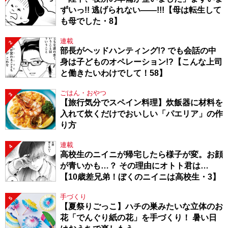
ずいっ!! 逃げられない――!!!【母は転生して
も母でした・8】
連載
2
部長がヘッドハンティング!? でも会話の中
身は子どものオペレーション!?【こんな上司
と働きたいわけでして！58】
ごはん・おやつ
3
【旅行気分でスペイン料理】炊飯器に材料を
入れて炊くだけでおいしい「パエリア」の作
り方
連載
4
高校生のニイニが帰宅したら様子が変。お顔
が青いかも…？ その理由にオトト君は…
【10歳差兄弟！ぼくのニイニは高校生・3】
手づくり
5
【夏祭りごっこ】ハチの巣みたいな立体のお
花「でんぐり紙の花」を手づくり！ 暑い日