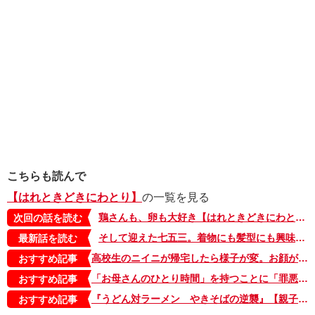
こちらも読んで
【はれときどきにわとり】
の一覧を見る
鶏さんも、卵も大好き【はれときどきにわとり・２】
次回の話を読む
そして迎えた七五三。着物にも髪型にも興味のない娘は…【はれときどきにわとり・七五三編】
最新話を読む
高校生のニイニが帰宅したら様子が変。お顔が青いかも…？ その理由にオトト君は…【10歳差兄弟！ぼくのニイニは高校生・3】
おすすめ記事
「お母さんのひとり時間」を持つことに「罪悪感」は不要。家族を頼れないときは、お母さん同士で助け合いたい【タベコト in Berlin・130】
おすすめ記事
『うどん対ラーメン やきそばの逆襲』【親子の読み聞かせに。今日の絵本だより 第375回】
おすすめ記事