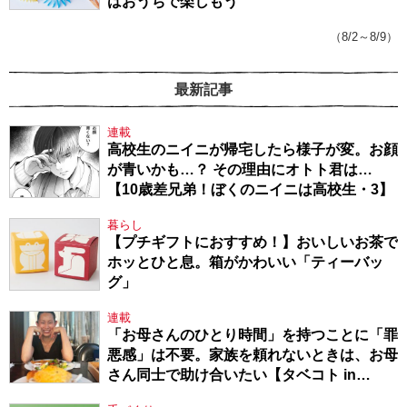
はおうちで楽しもう
（8/2～8/9）
最新記事
連載
高校生のニイニが帰宅したら様子が変。お顔
が青いかも…？ その理由にオトト君は…
【10歳差兄弟！ぼくのニイニは高校生・3】
暮らし
【プチギフトにおすすめ！】おいしいお茶で
ホッとひと息。箱がかわいい「ティーバッ
グ」
連載
「お母さんのひとり時間」を持つことに「罪
悪感」は不要。家族を頼れないときは、お母
さん同士で助け合いたい【タベコト in
Berlin・130】