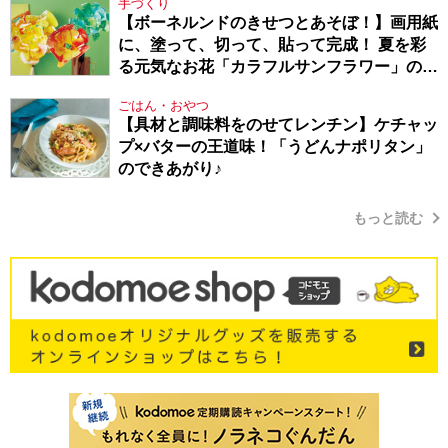
手づくり
【ボーネルンドのきせつとあそぼ！】画用紙
に、塗って、切って、貼って完成！ 夏を彩
る元気なお花「カラフルサンフラワー」の作
り方
ごはん・おやつ
【具材と調味料をのせてレンチン】ケチャッ
プ×バターの王道味！「うどんナポリタン」
のできあがり♪
もっと読む