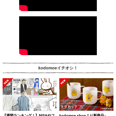
kodomoeイチオシ！
【週間ランキング！】NISAやフ
kodomoe shopより新商品♪