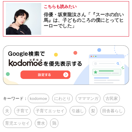
こちらも読みたい
俳優・坂東龍汰さん「『スーホの白い
馬』は、子どものころの僕にとってヒ
ーローでした」
キーワード：
kodomoe
にわとり
マママンガ
古民家
夫
子育て
子育てエッセイ
引越し
梨
田舎暮らし
育児エッセイ
豊水
鶏