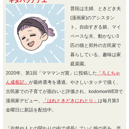
キタハラナナエ
普段は主婦、ときどき夫
(
漫画家
)
のアシスタン
ト。自由すぎる娘、マイ
ペースな夫、動かない
3
匹の猫と郊外の古民家で
暮らしている。趣味は家
庭菜園。
2020年、第1回「マママンガ賞」に投稿した
「ろくちゃ
ん成長記」
が最終選考を通過。やさしいタッチで描く、
古民家での子育てが面白いと評価され、kodomoeWEBで
漫画家デビュー。
「はれときどきにわとり」
は毎月第3
金曜日に新話を配信中。
「自然や人との関わりの中で成長していく娘の姿を、楽