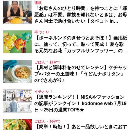
連載
「お母さんのひとり時間」を持つことに「罪
悪感」は不要。家族を頼れないときは、お母
さん同士で助け合いたい【タベコト in
Berlin・130】
手づくり
【ボーネルンドのきせつとあそぼ！】画用紙
に、塗って、切って、貼って完成！ 夏を彩
る元気なお花「カラフルサンフラワー」の作
り方
ごはん・おやつ
【具材と調味料をのせてレンチン】ケチャッ
プ×バターの王道味！「うどんナポリタン」
のできあがり♪
イチオシ！
【週間ランキング！】NISAやファッション
の記事がランクイン！ kodomoe web 7月19
日～25日の週間TOP5★
ごはん・おやつ
【簡単！時短！】あと一品欲しいときにおす