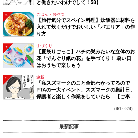
と働きたいわけでして！58】
ごはん・おやつ
3
【旅行気分でスペイン料理】炊飯器に材料を
入れて炊くだけでおいしい「パエリア」の作
り方
手づくり
4
【夏祭りごっこ】ハチの巣みたいな立体のお
花「でんぐり紙の花」を手づくり！ 暑い日
はおうちで楽しもう
連載
5
「私スズマークのこと全部わかってるので」
PTAの一大イベント、スズマークの集計日、
保護者と楽しく作業をしていたら…【ご奉仕
戦隊★PTA・19】
（8/1～8/8）
最新記事