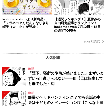
kodomoe shopより新商品♪
【週間ランキング！】夏休みの
「ノラネコぐんだん」なりきり
自由研究記事がランクイン！
帽子（大、小）が登場！
kodomoe web 7月12日～18日
の週間TOP5★
もっと読む
人気記事
連載
1
「陛下、寝所の準備が整いました」まずいま
ずいっ!! 逃げられない――!!!【母は転生して
も母でした・8】
連載
2
部長がヘッドハンティング!? でも会話の中
身は子どものオペレーション!?【こんな上司