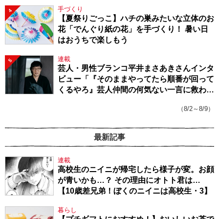
手づくり
4
【夏祭りごっこ】ハチの巣みたいな立体のお
花「でんぐり紙の花」を手づくり！ 暑い日
はおうちで楽しもう
連載
5
芸人・男性ブランコ平井まさあきさんインタ
ビュー「『そのままやってたら順番が回って
くるやろ』芸人仲間の何気ない一言に救われ
てきたから、頑張れる」
（8/2～8/9）
最新記事
連載
高校生のニイニが帰宅したら様子が変。お顔
が青いかも…？ その理由にオトト君は…
【10歳差兄弟！ぼくのニイニは高校生・3】
暮らし