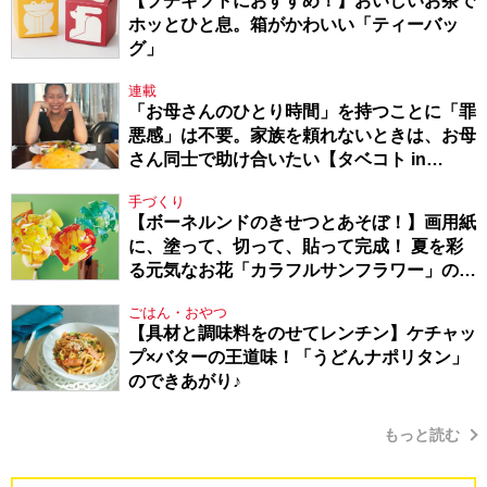
【プチギフトにおすすめ！】おいしいお茶で
ホッとひと息。箱がかわいい「ティーバッ
グ」
連載
「お母さんのひとり時間」を持つことに「罪
悪感」は不要。家族を頼れないときは、お母
さん同士で助け合いたい【タベコト in
Berlin・130】
手づくり
【ボーネルンドのきせつとあそぼ！】画用紙
に、塗って、切って、貼って完成！ 夏を彩
る元気なお花「カラフルサンフラワー」の作
り方
ごはん・おやつ
【具材と調味料をのせてレンチン】ケチャッ
プ×バターの王道味！「うどんナポリタン」
のできあがり♪
もっと読む