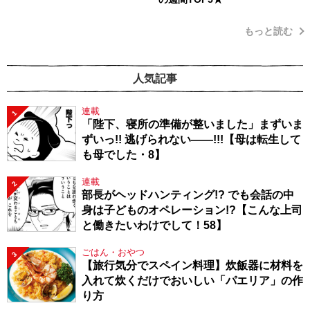
もっと読む
人気記事
連載
1
「陛下、寝所の準備が整いました」まずいま
ずいっ!! 逃げられない――!!!【母は転生して
も母でした・8】
連載
2
部長がヘッドハンティング!? でも会話の中
身は子どものオペレーション!?【こんな上司
と働きたいわけでして！58】
ごはん・おやつ
3
【旅行気分でスペイン料理】炊飯器に材料を
入れて炊くだけでおいしい「パエリア」の作
り方