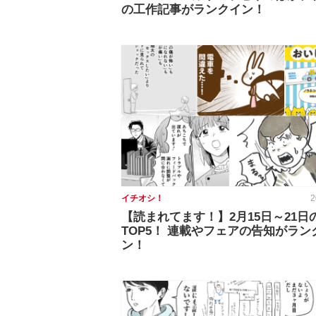
の工作記事がランクイン！
イチオシ！
2
【読まれてます！】2月15日～21日
TOP5！ 連載やフェアの告知がラン
ン！