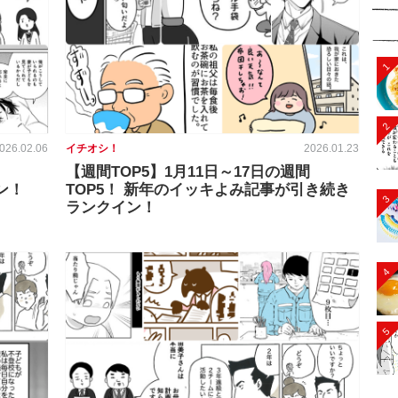
1
2
026.02.06
イチオシ！
2026.01.23
【週間TOP5】1月11日～17日の週間
ン！
TOP5！ 新年のイッキよみ記事が引き続き
3
ランクイン！
4
5