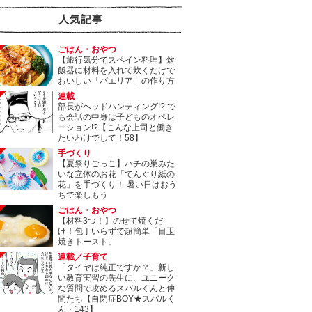
人気記事
ごはん・おやつ
【旅行気分でスペイン料理】炊
飯器に材料を入れて炊くだけで
おいしい「パエリア」の作り方
連載
部長がヘッドハンティング!? で
も会話の中身は子どものオペレ
ーション!?【こんな上司と働き
たいわけでして！58】
手づくり
【夏祭りごっこ】ハチの巣みた
いな立体のお花「でんぐり紙の
花」を手づくり！ 暑い日はおう
ちで楽しもう
ごはん・おやつ
【材料3つ！】のせて焼くだ
け！包丁いらずで超簡単「目玉
焼きトースト」
連載／子育て
「タイヤは純正ですか？」新し
い教育実習の先生に、ユニーク
な質問で攻めるスバルくんと仲
間たち【自閉症BOY★スバルく
ん・143】