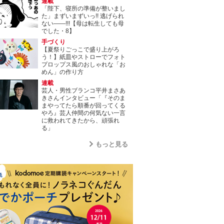
連載
「陛下、寝所の準備が整いまし
た」まずいまずいっ!! 逃げられ
ない――!!!【母は転生しても母
でした・8】
手づくり
【夏祭りごっこで盛り上がろ
う！】紙皿やストローでフォト
プロップス風のおしゃれな「お
めん」の作り方
連載
芸人・男性ブランコ平井まさあ
きさんインタビュー「『そのま
まやってたら順番が回ってくる
やろ』芸人仲間の何気ない一言
に救われてきたから、頑張れ
る」
もっと見る