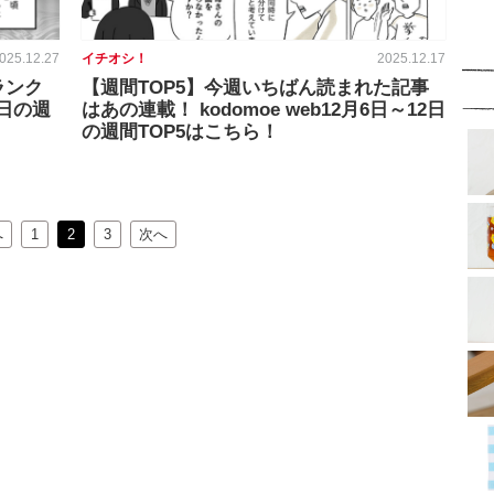
025.12.27
イチオシ！
2025.12.17
ランク
【週間TOP5】今週いちばん読まれた記事
9日の週
はあの連載！ kodomoe web12月6日～12日
の週間TOP5はこちら！
へ
1
2
3
次へ