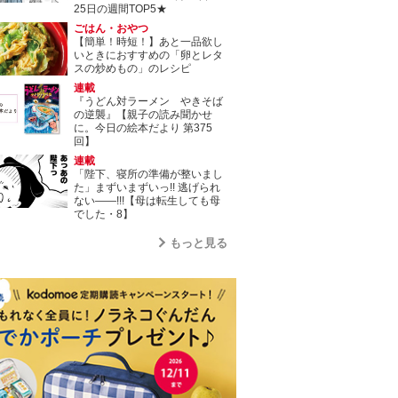
25日の週間TOP5★
ごはん・おやつ
【簡単！時短！】あと一品欲し
いときにおすすめの「卵とレタ
スの炒めもの」のレシピ
連載
『うどん対ラーメン やきそば
の逆襲』【親子の読み聞かせ
に。今日の絵本だより 第375
回】
連載
「陛下、寝所の準備が整いまし
た」まずいまずいっ!! 逃げられ
ない――!!!【母は転生しても母
でした・8】
もっと見る