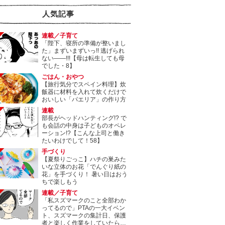
人気記事
連載／子育て
「陛下、寝所の準備が整いまし
た」まずいまずいっ!! 逃げられ
ない――!!!【母は転生しても母
でした・8】
ごはん・おやつ
【旅行気分でスペイン料理】炊
飯器に材料を入れて炊くだけで
おいしい「パエリア」の作り方
連載
部長がヘッドハンティング!? で
も会話の中身は子どものオペレ
ーション!?【こんな上司と働き
たいわけでして！58】
手づくり
【夏祭りごっこ】ハチの巣みた
いな立体のお花「でんぐり紙の
花」を手づくり！ 暑い日はおう
ちで楽しもう
連載／子育て
「私スズマークのこと全部わか
ってるので」PTAの一大イベン
ト、スズマークの集計日、保護
者と楽しく作業をしていたら…