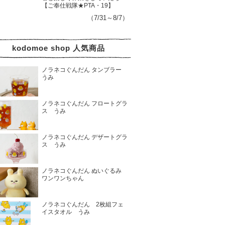
【ご奉仕戦隊★PTA・19】
（7/31～8/7）
kodomoe shop 人気商品
ノラネコぐんだん タンブラー
うみ
ノラネコぐんだん フロートグラ
ス うみ
ノラネコぐんだん デザートグラ
ス うみ
ノラネコぐんだん ぬいぐるみ
ワンワンちゃん
ノラネコぐんだん 2枚組フェ
イスタオル うみ