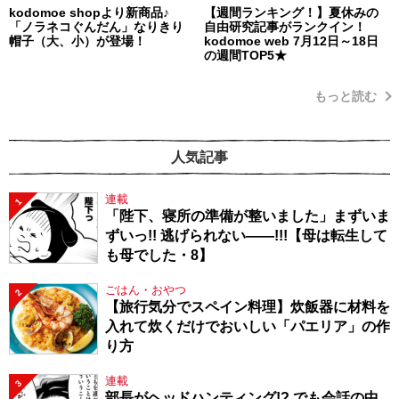
kodomoe shopより新商品♪
【週間ランキング！】夏休みの
「ノラネコぐんだん」なりきり
自由研究記事がランクイン！
帽子（大、小）が登場！
kodomoe web 7月12日～18日
の週間TOP5★
もっと読む
人気記事
連載
1
「陛下、寝所の準備が整いました」まずいま
ずいっ!! 逃げられない――!!!【母は転生して
も母でした・8】
ごはん・おやつ
2
【旅行気分でスペイン料理】炊飯器に材料を
入れて炊くだけでおいしい「パエリア」の作
り方
連載
3
部長がヘッドハンティング!? でも会話の中