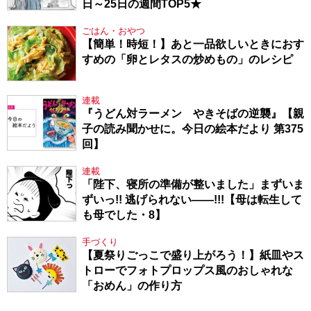
日～25日の週間TOP5★
ごはん・おやつ
【簡単！時短！】あと一品欲しいときにおす
すめの「卵とレタスの炒めもの」のレシピ
連載
『うどん対ラーメン やきそばの逆襲』【親
子の読み聞かせに。今日の絵本だより 第375
回】
連載
「陛下、寝所の準備が整いました」まずいま
ずいっ!! 逃げられない――!!!【母は転生して
も母でした・8】
手づくり
【夏祭りごっこで盛り上がろう！】紙皿やス
トローでフォトプロップス風のおしゃれな
「おめん」の作り方