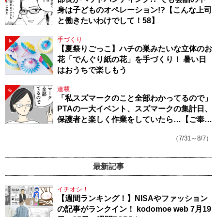
身は子どものオペレーション!?【こんな上司
と働きたいわけでして！58】
手づくり
4
【夏祭りごっこ】ハチの巣みたいな立体のお
花「でんぐり紙の花」を手づくり！ 暑い日
はおうちで楽しもう
連載
5
「私スズマークのこと全部わかってるので」
PTAの一大イベント、スズマークの集計日、
保護者と楽しく作業をしていたら…【ご奉仕
戦隊★PTA・19】
（7/31～8/7）
最新記事
イチオシ！
【週間ランキング！】NISAやファッション
の記事がランクイン！ kodomoe web 7月19