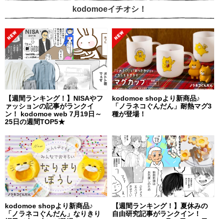
kodomoeイチオシ！
【週間ランキング！】NISAやフ
kodomoe shopより新商品♪
ァッションの記事がランクイ
「ノラネコぐんだん」耐熱マグ3
ン！ kodomoe web 7月19日～
種が登場！
25日の週間TOP5★
kodomoe shopより新商品♪
【週間ランキング！】夏休みの
「ノラネコぐんだん」なりきり
自由研究記事がランクイン！