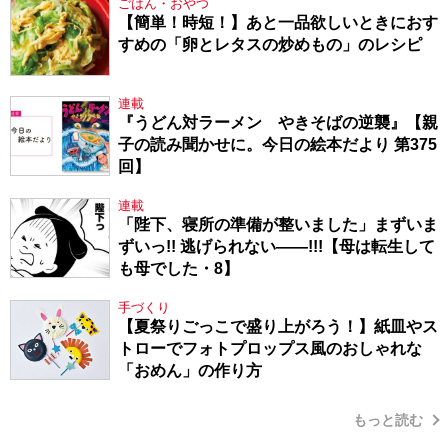
ごはん・おやつ
【簡単！時短！】あと一品欲しいときにおす
すめの「卵とレタスの炒めもの」のレシピ
連載
『うどん対ラーメン やきそばの逆襲』【親
子の読み聞かせに。今日の絵本だより 第375
回】
連載
「陛下、寝所の準備が整いました」まずいま
ずいっ!! 逃げられない――!!!【母は転生して
も母でした・8】
手づくり
【夏祭りごっこで盛り上がろう！】紙皿やス
トローでフォトプロップス風のおしゃれな
「おめん」の作り方
もっと読む