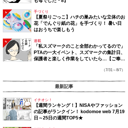
も母でした・8】
手づくり
4
【夏祭りごっこ】ハチの巣みたいな立体のお
花「でんぐり紙の花」を手づくり！ 暑い日
はおうちで楽しもう
連載
5
「私スズマークのこと全部わかってるので」
PTAの一大イベント、スズマークの集計日、
保護者と楽しく作業をしていたら…【ご奉仕
戦隊★PTA・19】
（7/31～8/7）
最新記事
イチオシ！
【週間ランキング！】NISAやファッション
の記事がランクイン！ kodomoe web 7月19
日～25日の週間TOP5★