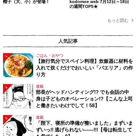
帽子（大、小）が登場！
kodomoe web 7月12日～18日
の週間TOP5★
もっと読む
人気記事
ごはん・おやつ
1
【旅行気分でスペイン料理】炊飯器に材料を
入れて炊くだけでおいしい「パエリア」の作
り方
連載
2
部長がヘッドハンティング!? でも会話の中
身は子どものオペレーション!?【こんな上司
と働きたいわけでして！58】
連載
3
「陛下、寝所の準備が整いました」まずいま
ずいっ!! 逃げられない――!!!【母は転生して