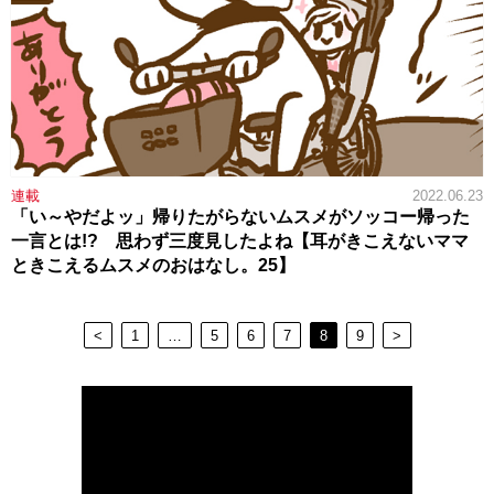
連載
2022.06.23
「い～やだよッ」帰りたがらないムスメがソッコー帰った
一言とは!? 思わず三度見したよね【耳がきこえないママ
ときこえるムスメのおはなし。25】
<
1
…
5
6
7
8
9
>