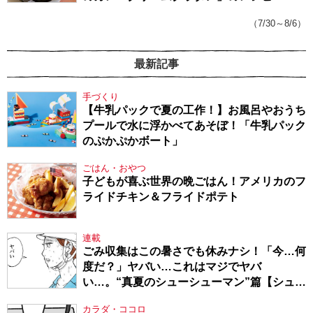
（7/30～8/6）
最新記事
手づくり
【牛乳パックで夏の工作！】お風呂やおうち
プールで水に浮かべてあそぼ！「牛乳パック
のぷかぷかボート」
ごはん・おやつ
子どもが喜ぶ世界の晩ごはん！アメリカのフ
ライドチキン＆フライドポテト
連載
ごみ収集はこの暑さでも休みナシ！「今…何
度だ？」ヤバい…これはマジでヤバ
い…。“真夏のシューシューマン”篇【シュー
シューマン・17】
カラダ・ココロ