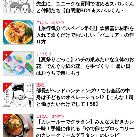
先生に、ユニークな質問で攻めるスバルくん
と仲間たち【自閉症BOY★スバルくん・
143】
ごはん・おやつ
2
【旅行気分でスペイン料理】炊飯器に材料を
入れて炊くだけでおいしい「パエリア」の作
り方
手づくり
3
【夏祭りごっこ】ハチの巣みたいな立体のお
花「でんぐり紙の花」を手づくり！ 暑い日
はおうちで楽しもう
連載
4
部長がヘッドハンティング!? でも会話の中
身は子どものオペレーション!?【こんな上司
と働きたいわけでして！58】
ごはん・おやつ
5
【カレールーでグラタン】みんな大好きカレ
ー味！手軽に作れる「ゆで卵とブロッコリー
のカレークリームグラタン」のレシピ