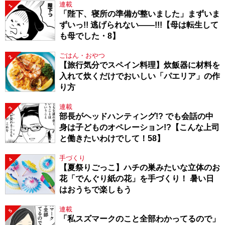
連載
1
「陛下、寝所の準備が整いました」まずいま
ずいっ!! 逃げられない――!!!【母は転生して
も母でした・8】
ごはん・おやつ
2
【旅行気分でスペイン料理】炊飯器に材料を
入れて炊くだけでおいしい「パエリア」の作
り方
連載
3
部長がヘッドハンティング!? でも会話の中
身は子どものオペレーション!?【こんな上司
と働きたいわけでして！58】
手づくり
4
【夏祭りごっこ】ハチの巣みたいな立体のお
花「でんぐり紙の花」を手づくり！ 暑い日
はおうちで楽しもう
連載
5
「私スズマークのこと全部わかってるので」