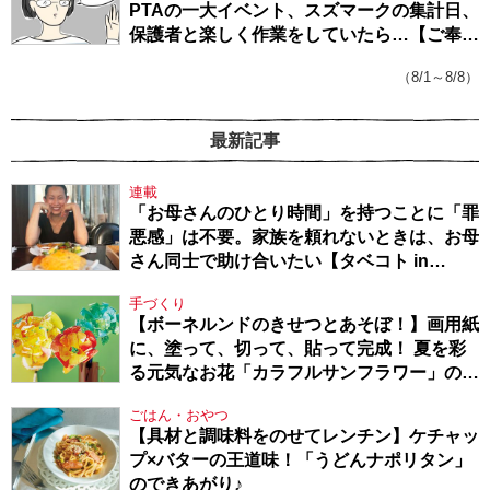
PTAの一大イベント、スズマークの集計日、
保護者と楽しく作業をしていたら…【ご奉仕
戦隊★PTA・19】
（8/1～8/8）
最新記事
連載
「お母さんのひとり時間」を持つことに「罪
悪感」は不要。家族を頼れないときは、お母
さん同士で助け合いたい【タベコト in
Berlin・130】
手づくり
【ボーネルンドのきせつとあそぼ！】画用紙
に、塗って、切って、貼って完成！ 夏を彩
る元気なお花「カラフルサンフラワー」の作
り方
ごはん・おやつ
【具材と調味料をのせてレンチン】ケチャッ
プ×バターの王道味！「うどんナポリタン」
のできあがり♪