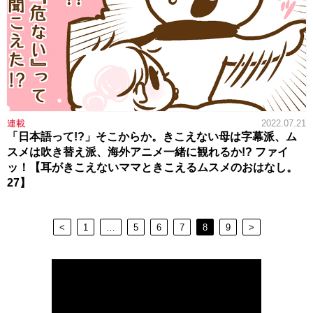
連載
2022.07.21
「日本語って!?」そこからか。きこえない母は字幕派、ム
スメは吹き替え派、海外アニメ一緒に観れるか!? ファイ
ッ！【耳がきこえないママときこえるムスメのおはなし。
27】
<
1
…
5
6
7
8
9
>