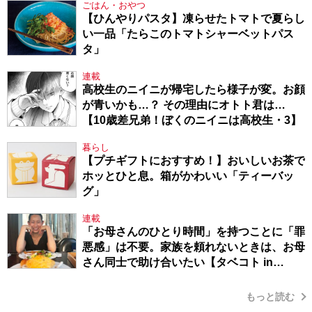
ごはん・おやつ
【ひんやりパスタ】凍らせたトマトで夏らし
い一品「たらこのトマトシャーベットパス
タ」
連載
高校生のニイニが帰宅したら様子が変。お顔
が青いかも…？ その理由にオトト君は…
【10歳差兄弟！ぼくのニイニは高校生・3】
暮らし
【プチギフトにおすすめ！】おいしいお茶で
ホッとひと息。箱がかわいい「ティーバッ
グ」
連載
「お母さんのひとり時間」を持つことに「罪
悪感」は不要。家族を頼れないときは、お母
さん同士で助け合いたい【タベコト in
Berlin・130】
もっと読む