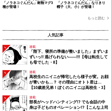
「ノラネコぐんだん」耐熱マグ3
「ノラネコぐんだん」なりきり
種が登場！
帽子（大、小）が登場！
もっと読む
人気記事
連載
1
「陛下、寝所の準備が整いました」まずいま
ずいっ!! 逃げられない――!!!【母は転生して
も母でした・8】
連載
2
高校生のニイニが帰宅したら様子が変。お顔
が青いかも…？ その理由にオトト君は…
【10歳差兄弟！ぼくのニイニは高校生・3】
連載
3
部長がヘッドハンティング!? でも会話の中
身は子どものオペレーション!?【こんな上司