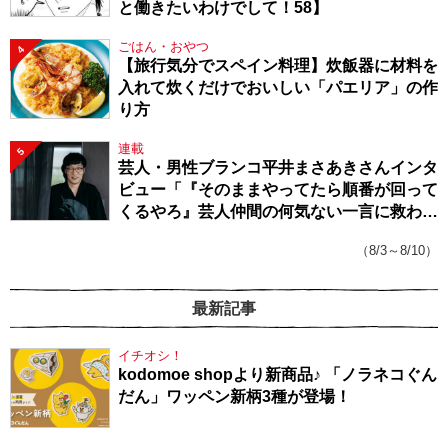
と働きたいわけでして！58】
ごはん・おやつ
4
【旅行気分でスペイン料理】炊飯器に材料を
入れて炊くだけでおいしい「パエリア」の作
り方
連載
5
芸人・男性ブランコ平井まさあきさんインタ
ビュー「『そのままやってたら順番が回って
くるやろ』芸人仲間の何気ない一言に救われ
てきたから、頑張れる」
（8/3～8/10）
最新記事
イチオシ！
kodomoe shopより新商品♪ 「ノラネコぐん
だん」ワッペン新柄3種が登場！