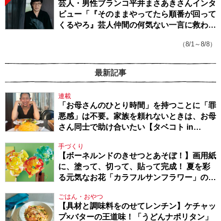
芸人・男性ブランコ平井まさあきさんインタ
ビュー「『そのままやってたら順番が回って
くるやろ』芸人仲間の何気ない一言に救われ
てきたから、頑張れる」
（8/1～8/8）
最新記事
連載
「お母さんのひとり時間」を持つことに「罪
悪感」は不要。家族を頼れないときは、お母
さん同士で助け合いたい【タベコト in
Berlin・130】
手づくり
【ボーネルンドのきせつとあそぼ！】画用紙
に、塗って、切って、貼って完成！ 夏を彩
る元気なお花「カラフルサンフラワー」の作
り方
ごはん・おやつ
【具材と調味料をのせてレンチン】ケチャッ
プ×バターの王道味！「うどんナポリタン」