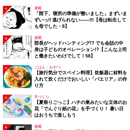
連載
1
「陛下、寝所の準備が整いました」まずいま
ずいっ!! 逃げられない――!!!【母は転生して
も母でした・8】
連載
2
部長がヘッドハンティング!? でも会話の中
身は子どものオペレーション!?【こんな上司
と働きたいわけでして！58】
ごはん・おやつ
3
【旅行気分でスペイン料理】炊飯器に材料を
入れて炊くだけでおいしい「パエリア」の作
り方
手づくり
4
【夏祭りごっこ】ハチの巣みたいな立体のお
花「でんぐり紙の花」を手づくり！ 暑い日
はおうちで楽しもう
連載
5