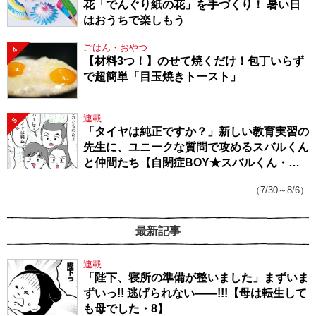
花「でんぐり紙の花」を手づくり！ 暑い日
はおうちで楽しもう
ごはん・おやつ
4
【材料3つ！】のせて焼くだけ！包丁いらず
で超簡単「目玉焼きトースト」
連載
5
「タイヤは純正ですか？」新しい教育実習の
先生に、ユニークな質問で攻めるスバルくん
と仲間たち【自閉症BOY★スバルくん・
143】
（7/30～8/6）
最新記事
連載
「陛下、寝所の準備が整いました」まずいま
ずいっ!! 逃げられない――!!!【母は転生して
も母でした・8】