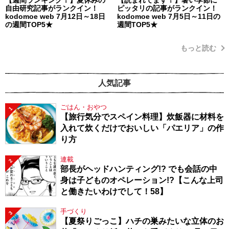
自由研究記事がランクイン！
ピッタリの記事がランクイン！
kodomoe web 7月12日～18日
kodomoe web 7月5日～11日の
の週間TOP5★
週間TOP5★
もっと読む
人気記事
ごはん・おやつ
1
【旅行気分でスペイン料理】炊飯器に材料を
入れて炊くだけでおいしい「パエリア」の作
り方
連載
2
部長がヘッドハンティング!? でも会話の中
身は子どものオペレーション!?【こんな上司
と働きたいわけでして！58】
手づくり
3
【夏祭りごっこ】ハチの巣みたいな立体のお