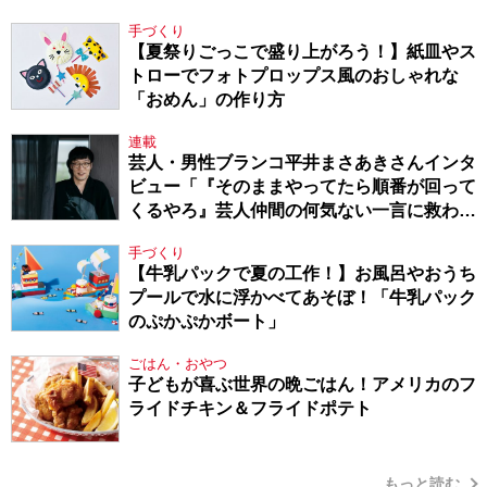
手づくり
【夏祭りごっこで盛り上がろう！】紙皿やス
トローでフォトプロップス風のおしゃれな
「おめん」の作り方
連載
芸人・男性ブランコ平井まさあきさんインタ
ビュー「『そのままやってたら順番が回って
くるやろ』芸人仲間の何気ない一言に救われ
てきたから、頑張れる」
手づくり
【牛乳パックで夏の工作！】お風呂やおうち
プールで水に浮かべてあそぼ！「牛乳パック
のぷかぷかボート」
ごはん・おやつ
子どもが喜ぶ世界の晩ごはん！アメリカのフ
ライドチキン＆フライドポテト
もっと読む