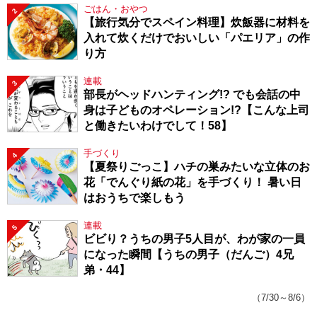
ごはん・おやつ
2
【旅行気分でスペイン料理】炊飯器に材料を
入れて炊くだけでおいしい「パエリア」の作
り方
連載
3
部長がヘッドハンティング!? でも会話の中
身は子どものオペレーション!?【こんな上司
と働きたいわけでして！58】
手づくり
4
【夏祭りごっこ】ハチの巣みたいな立体のお
花「でんぐり紙の花」を手づくり！ 暑い日
はおうちで楽しもう
連載
5
ビビり？うちの男子5人目が、わが家の一員
になった瞬間【うちの男子（だんご）4兄
弟・44】
（7/30～8/6）