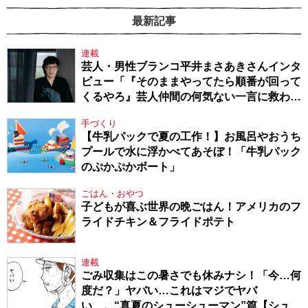
最新記事
連載
芸人・男性ブランコ平井まさあきさんインタ
ビュー「『そのままやってたら順番が回って
くるやろ』芸人仲間の何気ない一言に救われ
てきたから、頑張れる」
手づくり
【牛乳パックで夏の工作！】お風呂やおうち
プールで水に浮かべてあそぼ！「牛乳パック
のぷかぷかボート」
ごはん・おやつ
子どもが喜ぶ世界の晩ごはん！アメリカのフ
ライドチキン＆フライドポテト
連載
ごみ収集はこの暑さでも休みナシ！「今…何
度だ？」ヤバい…これはマジでヤバ
い…。“真夏のシューシューマン”篇【シュー