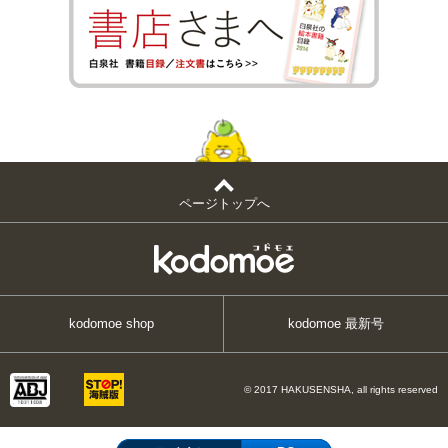
ページトップへ
kodomoe shop
kodomoe 最新号
© 2017 HAKUSENSHA, all rights reserved