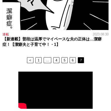
連載
2023.08.30
【新連載】普段は温厚でマイペースな夫の正体は…潔癖
症！【潔癖夫と子育て中！・1】
<
1
…
4
5
6
7