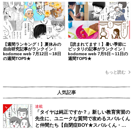
【週間ランキング！】夏休みの
【読まれてます！】暑い季節に
自由研究記事がランクイン！
ピッタリの記事がランクイン！
kodomoe web 7月12日～18日
kodomoe web 7月5日～11日の
の週間TOP5★
週間TOP5★
もっと読む
人気記事
連載
1
「タイヤは純正ですか？」新しい教育実習の
先生に、ユニークな質問で攻めるスバルくん
と仲間たち【自閉症BOY★スバルくん・
143】