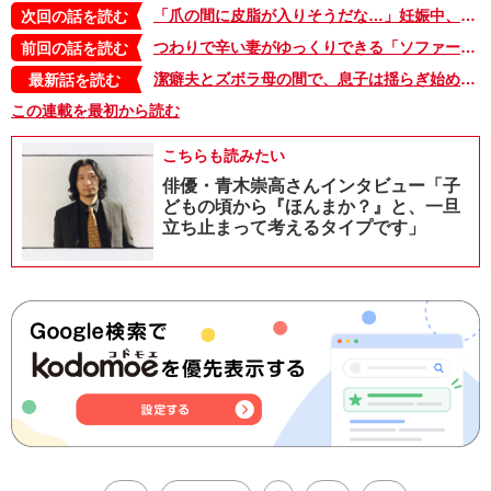
「爪の間に皮脂が入りそうだな…」妊娠中、背中をかいてほしいとお願いしたら、まさかの返しに妻は…【潔癖夫と子育て中！・5】
次回の話を読む
つわりで辛い妻がゆっくりできる「ソファーを買いたい」。潔癖夫の選択は…【潔癖夫と子育て中！・3】
前回の話を読む
潔癖夫とズボラ母の間で、息子は揺らぎ始めていた【潔癖夫と子育て中！・61】
最新話を読む
この連載を最初から読む
こちらも読みたい
俳優・青木崇高さんインタビュー「子
どもの頃から『ほんまか？』と、一旦
立ち止まって考えるタイプです」