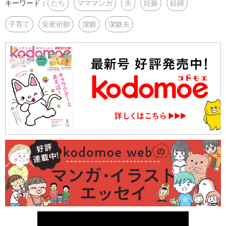
キーワード：
たち
マママンガ
夫
妊娠
妊婦
子育て
安産祈願
潔癖
潔癖夫