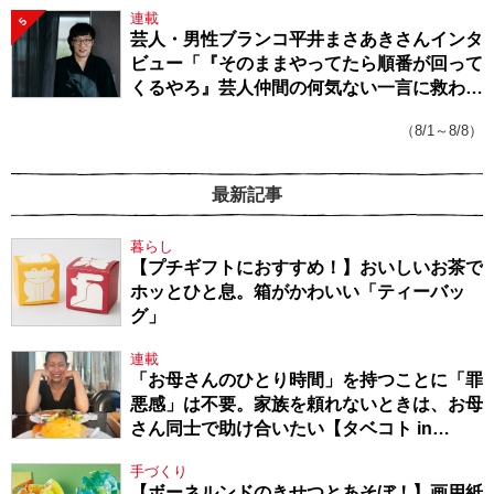
連載
5
芸人・男性ブランコ平井まさあきさんインタ
ビュー「『そのままやってたら順番が回って
くるやろ』芸人仲間の何気ない一言に救われ
てきたから、頑張れる」
（8/1～8/8）
最新記事
暮らし
【プチギフトにおすすめ！】おいしいお茶で
ホッとひと息。箱がかわいい「ティーバッ
グ」
連載
「お母さんのひとり時間」を持つことに「罪
悪感」は不要。家族を頼れないときは、お母
さん同士で助け合いたい【タベコト in
Berlin・130】
手づくり
【ボーネルンドのきせつとあそぼ！】画用紙