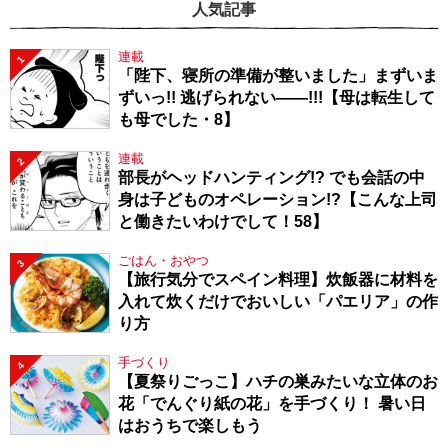
人気記事
連載
1
「陛下、寝所の準備が整いました」まずいま
ずいっ!! 逃げられない――!!!【母は転生して
も母でした・8】
連載
2
部長がヘッドハンティング!? でも会話の中
身は子どものオペレーション!?【こんな上司
と働きたいわけでして！58】
ごはん・おやつ
3
【旅行気分でスペイン料理】炊飯器に材料を
入れて炊くだけでおいしい「パエリア」の作
り方
手づくり
4
【夏祭りごっこ】ハチの巣みたいな立体のお
花「でんぐり紙の花」を手づくり！ 暑い日
はおうちで楽しもう