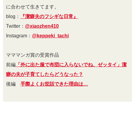
に合わせて生きてます。
blog：
『潔癖夫のフシギな日常』
Twitter：
@xiaozhen410
Instagram：
@keppeki_tachi
マママンガ賞の受賞作品
前編
「外に出た服で布団に入らないでね、ゼッタイ」潔
癖の夫が子育てしたらどうなった？
後編
手際よくお世話できた理由は…