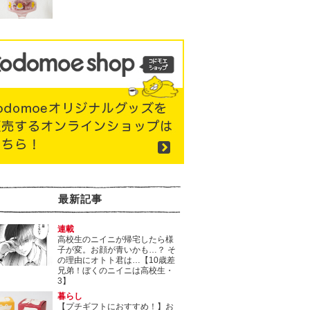
最新記事
連載
高校生のニイニが帰宅したら様
子が変。お顔が青いかも…？ そ
の理由にオトト君は…【10歳差
兄弟！ぼくのニイニは高校生・
3】
暮らし
【プチギフトにおすすめ！】お