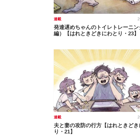
連載
2
発達遅めちゃんのトイレトレーニン
編）【はれときどきにわとり・23】
連載
2
夫と妻の攻防の行方【はれときどき
り・21】