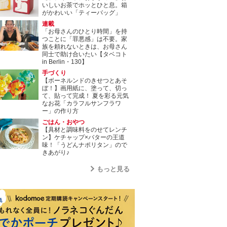
いしいお茶でホッとひと息。箱
がかわいい「ティーバッグ」
連載
「お母さんのひとり時間」を持
つことに「罪悪感」は不要。家
族を頼れないときは、お母さん
同士で助け合いたい【タベコト
in Berlin・130】
手づくり
【ボーネルンドのきせつとあそ
ぼ！】画用紙に、塗って、切っ
て、貼って完成！ 夏を彩る元気
なお花「カラフルサンフラワ
ー」の作り方
ごはん・おやつ
【具材と調味料をのせてレンチ
ン】ケチャップ×バターの王道
味！「うどんナポリタン」ので
きあがり♪
もっと見る