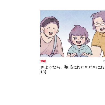
連載
2
さようなら、鶏【はれときどきにわ
13】