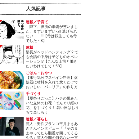
人気記事
連載／子育て
「陛下、寝所の準備が整いまし
た」まずいまずいっ!! 逃げられ
ない――!!!【母は転生しても母
でした・8】
連載
部長がヘッドハンティング!? で
も会話の中身は子どものオペレ
ーション!?【こんな上司と働き
たいわけでして！58】
ごはん・おやつ
【旅行気分でスペイン料理】炊
飯器に材料を入れて炊くだけで
おいしい「パエリア」の作り方
手づくり
【夏祭りごっこ】ハチの巣みた
いな立体のお花「でんぐり紙の
花」を手づくり！ 暑い日はおう
ちで楽しもう
連載／暮らし
芸人・男性ブランコ平井まさあ
きさんインタビュー「『そのま
まやってたら順番が回ってくる
やろ』芸人仲間の何気ない一言