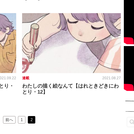
021.09.22
連載
2021.08.27
とり・
わたしの描く絵なんて【はれときどきにわ
とり・12】
前へ
1
2