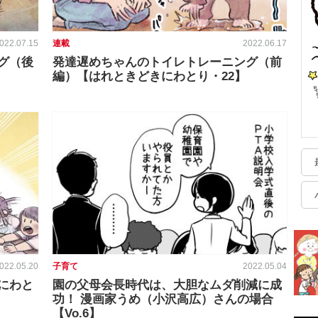
022.07.15
連載
2022.06.17
グ（後
発達遅めちゃんのトイレトレーニング（前
編）【はれときどきにわとり・22】
022.05.20
子育て
2022.05.04
にわと
園の父母会長時代は、大胆なムダ削減に成
功！ 漫画家うめ（小沢高広）さんの場合
【Vo.6】