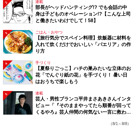
連載
2
部長がヘッドハンティング!? でも会話の中
身は子どものオペレーション!?【こんな上司
と働きたいわけでして！58】
ごはん・おやつ
3
【旅行気分でスペイン料理】炊飯器に材料を
入れて炊くだけでおいしい「パエリア」の作
り方
手づくり
4
【夏祭りごっこ】ハチの巣みたいな立体のお
花「でんぐり紙の花」を手づくり！ 暑い日
はおうちで楽しもう
連載
5
芸人・男性ブランコ平井まさあきさんインタ
ビュー「『そのままやってたら順番が回って
くるやろ』芸人仲間の何気ない一言に救われ
てきたから、頑張れる」
（8/1～8/8）