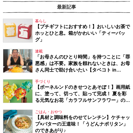
最新記事
暮らし
【プチギフトにおすすめ！】おいしいお茶で
ホッとひと息。箱がかわいい「ティーバッ
グ」
連載
「お母さんのひとり時間」を持つことに「罪
悪感」は不要。家族を頼れないときは、お母
さん同士で助け合いたい【タベコト in
Berlin・130】
手づくり
【ボーネルンドのきせつとあそぼ！】画用紙
に、塗って、切って、貼って完成！ 夏を彩
る元気なお花「カラフルサンフラワー」の作
り方
ごはん・おやつ
【具材と調味料をのせてレンチン】ケチャッ
プ×バターの王道味！「うどんナポリタン」
のできあがり♪