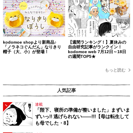
kodomoe shopより新商品♪
【週間ランキング！】夏休みの
「ノラネコぐんだん」なりきり
自由研究記事がランクイン！
帽子（大、小）が登場！
kodomoe web 7月12日～18日
の週間TOP5★
もっと読む
人気記事
連載
1
「陛下、寝所の準備が整いました」まずいま
ずいっ!! 逃げられない――!!!【母は転生して
も母でした・8】