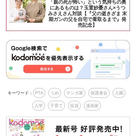
「親の死が怖い」という気持ちの奥
にあるものは？玉置妙憂さん×うつ
みさえさん対談【『父の逝きざま 末
期ガンの父を自宅で看取るまで』発
売記念】
キーワード：
PTA
うめ
マンガ家
保護者会
入園
入学
子育て
役員
漫画家