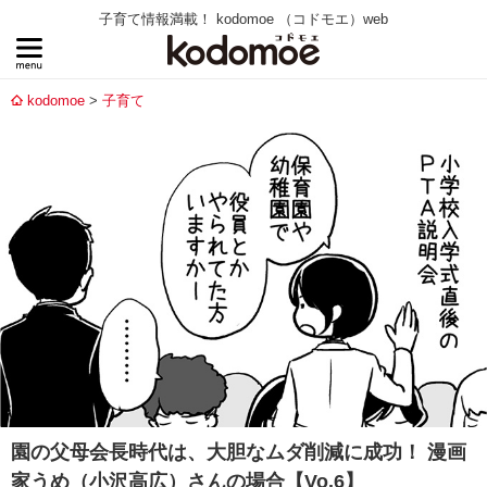
子育て情報満載！ kodomoe （コドモエ）web
kodomoe
子育て
園の父母会長時代は、大胆なムダ削減に成功！ 漫画
家うめ（小沢高広）さんの場合【Vo.6】