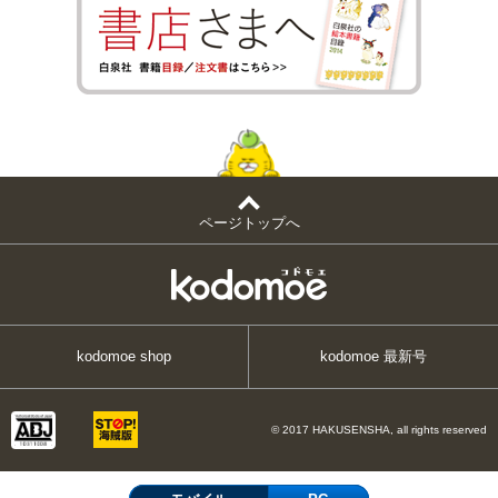
ページトップへ
kodomoe shop
kodomoe 最新号
© 2017 HAKUSENSHA, all rights reserved