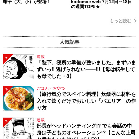
帽子（大、小）が登場！
kodomoe web 7月12日～18日
の週間TOP5★
もっと読む
人気記事
連載
1
「陛下、寝所の準備が整いました」まずいま
ずいっ!! 逃げられない――!!!【母は転生して
も母でした・8】
ごはん・おやつ
2
【旅行気分でスペイン料理】炊飯器に材料を
入れて炊くだけでおいしい「パエリア」の作
り方
連載
3
部長がヘッドハンティング!? でも会話の中
身は子どものオペレーション!?【こんな上司