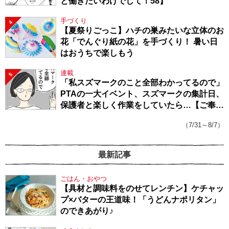
と働きたいわけでして！58】
手づくり
4
【夏祭りごっこ】ハチの巣みたいな立体のお
花「でんぐり紙の花」を手づくり！ 暑い日
はおうちで楽しもう
連載
5
「私スズマークのこと全部わかってるので」
PTAの一大イベント、スズマークの集計日、
保護者と楽しく作業をしていたら…【ご奉仕
戦隊★PTA・19】
（7/31～8/7）
最新記事
ごはん・おやつ
【具材と調味料をのせてレンチン】ケチャッ
プ×バターの王道味！「うどんナポリタン」
のできあがり♪