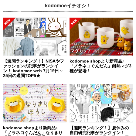
kodomoeイチオシ！
【週間ランキング！】NISAやフ
kodomoe shopより新商品♪
ァッションの記事がランクイ
「ノラネコぐんだん」耐熱マグ3
ン！ kodomoe web 7月19日～
種が登場！
25日の週間TOP5★
kodomoe shopより新商品♪
【週間ランキング！】夏休みの
「ノラネコぐんだん」なりきり
自由研究記事がランクイン！