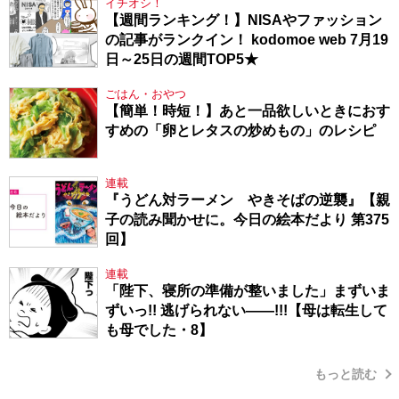
イチオシ！
【週間ランキング！】NISAやファッション
の記事がランクイン！ kodomoe web 7月19
日～25日の週間TOP5★
ごはん・おやつ
【簡単！時短！】あと一品欲しいときにおす
すめの「卵とレタスの炒めもの」のレシピ
連載
『うどん対ラーメン やきそばの逆襲』【親
子の読み聞かせに。今日の絵本だより 第375
回】
連載
「陛下、寝所の準備が整いました」まずいま
ずいっ!! 逃げられない――!!!【母は転生して
も母でした・8】
もっと読む