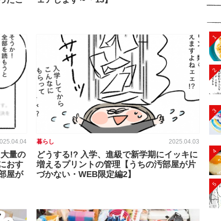
1
2
3
025.04.04
暮らし
2025.04.03
4
 大量の
どうする!? 入学、進級で新学期にイッキに
におす
増えるプリントの管理【うちの汚部屋が片
部屋が
づかない・WEB限定編2】
5