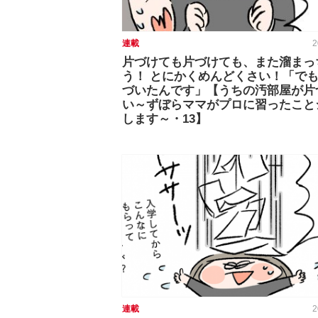
連載
2
片づけても片づけても、また溜まっ
う！ とにかくめんどくさい！「で
づいたんです」【うちの汚部屋が片
い～ずぼらママがプロに習ったこと
します～・13】
連載
2