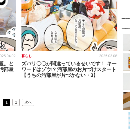
025.04.02
暮らし
2025.03.08
題。と
ズバリ〇〇が間違っているせいです！ キー
汚部屋
ワードはゾウ!? 汚部屋のお片づけスタート
【うちの汚部屋が片づかない・3】
1
2
次へ