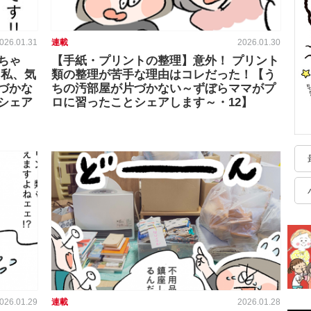
026.01.31
連載
2026.01.30
ちゃ
【手紙・プリントの整理】意外！ プリント
も私、気
類の整理が苦手な理由はコレだった！【う
づかな
ちの汚部屋が片づかない～ずぼらママがプ
シェア
ロに習ったことシェアします～・12】
026.01.29
連載
2026.01.28