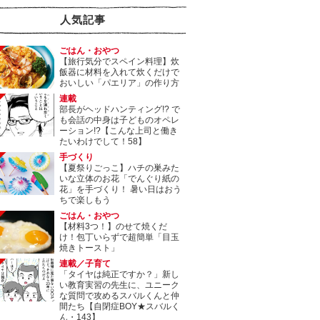
人気記事
ごはん・おやつ
【旅行気分でスペイン料理】炊
飯器に材料を入れて炊くだけで
おいしい「パエリア」の作り方
連載
部長がヘッドハンティング!? で
も会話の中身は子どものオペレ
ーション!?【こんな上司と働き
たいわけでして！58】
手づくり
【夏祭りごっこ】ハチの巣みた
いな立体のお花「でんぐり紙の
花」を手づくり！ 暑い日はおう
ちで楽しもう
ごはん・おやつ
【材料3つ！】のせて焼くだ
け！包丁いらずで超簡単「目玉
焼きトースト」
連載／子育て
「タイヤは純正ですか？」新し
い教育実習の先生に、ユニーク
な質問で攻めるスバルくんと仲
間たち【自閉症BOY★スバルく
ん・143】