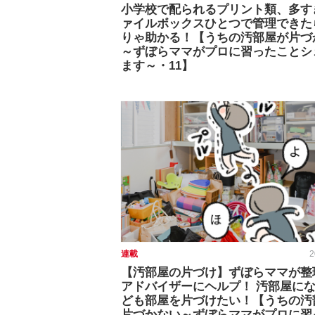
小学校で配られるプリント類、多す
ァイルボックスひとつで管理できた
りゃ助かる！【うちの汚部屋が片づ
～ずぼらママがプロに習ったことシ
ます～・11】
連載
2
【汚部屋の片づけ】ずぼらママが整
アドバイザーにヘルプ！ 汚部屋に
ども部屋を片づけたい！【うちの汚
片づかない～ずぼらママがプロに習