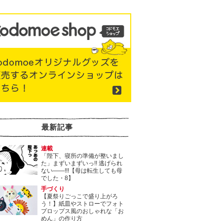
最新記事
連載
「陛下、寝所の準備が整いまし
た」まずいまずいっ!! 逃げられ
ない――!!!【母は転生しても母
でした・8】
手づくり
【夏祭りごっこで盛り上がろ
う！】紙皿やストローでフォト
プロップス風のおしゃれな「お
めん」の作り方