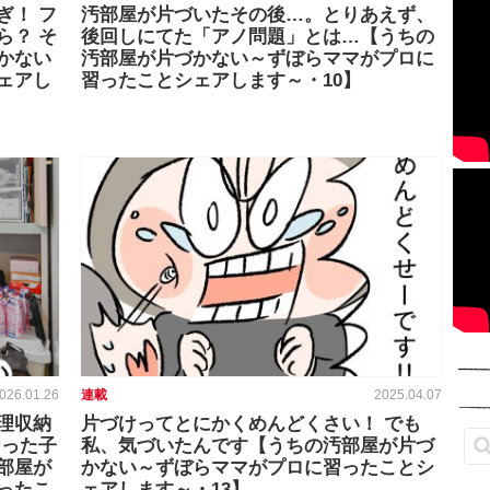
ぎ！ フ
汚部屋が片づいたその後…。とりあえず、
ら？ そ
後回しにてた「アノ問題」とは…【うちの
かない
汚部屋が片づかない～ずぼらママがプロに
ェアし
習ったことシェアします～・10】
026.01.26
連載
2025.04.07
理収納
片づけってとにかくめんどくさい！ でも
なった子
私、気づいたんです【うちの汚部屋が片づ
部屋が
かない～ずぼらママがプロに習ったことシ
ったこ
ェアします～・13】