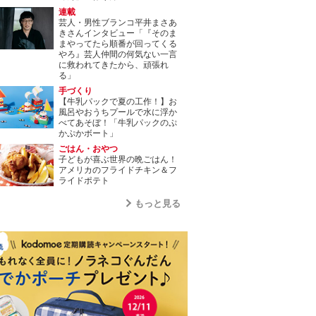
連載
芸人・男性ブランコ平井まさあ
きさんインタビュー「『そのま
まやってたら順番が回ってくる
やろ』芸人仲間の何気ない一言
に救われてきたから、頑張れ
る」
手づくり
【牛乳パックで夏の工作！】お
風呂やおうちプールで水に浮か
べてあそぼ！「牛乳パックのぷ
かぷかボート」
ごはん・おやつ
子どもが喜ぶ世界の晩ごはん！
アメリカのフライドチキン＆フ
ライドポテト
もっと見る