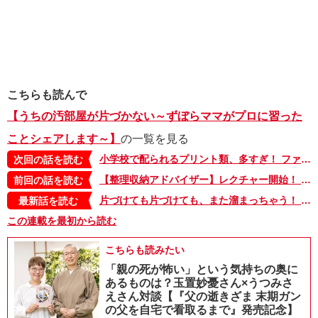
こちらも読んで
【うちの汚部屋が片づかない～ずぼらママがプロに習った
ことシェアします～】
の一覧を見る
小学校で配られるプリント類、多すぎ！ ファイルボックスひとつで管理できたら？ そりゃ助かる！【うちの汚部屋が片づかない～ずぼらママがプロに習ったことシェアします～・11】
次回の話を読む
【整理収納アドバイザー】レクチャー開始！ 片づけのキーワードは「ゾウ」!?【うちの汚部屋が片づかない～ずぼらママがプロに習ったことシェアします～・2】
前回の話を読む
片づけても片づけても、また溜まっちゃう！ とにかくめんどくさい！「でも私、気づいたんです」【うちの汚部屋が片づかない～ずぼらママがプロに習ったことシェアします～・13】
最新話を読む
この連載を最初から読む
こちらも読みたい
「親の死が怖い」という気持ちの奥に
あるものは？玉置妙憂さん×うつみさ
えさん対談【『父の逝きざま 末期ガン
の父を自宅で看取るまで』発売記念】