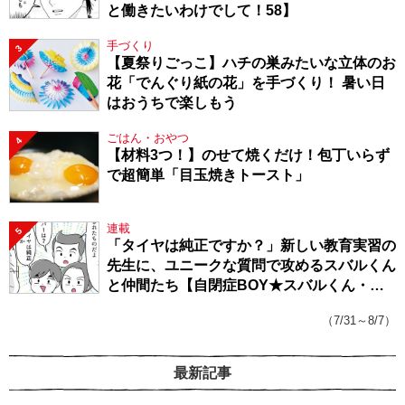
と働きたいわけでして！58】
手づくり
3
【夏祭りごっこ】ハチの巣みたいな立体のお
花「でんぐり紙の花」を手づくり！ 暑い日
はおうちで楽しもう
ごはん・おやつ
4
【材料3つ！】のせて焼くだけ！包丁いらず
で超簡単「目玉焼きトースト」
連載
5
「タイヤは純正ですか？」新しい教育実習の
先生に、ユニークな質問で攻めるスバルくん
と仲間たち【自閉症BOY★スバルくん・
143】
（7/31～8/7）
最新記事