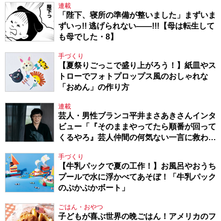
連載
「陛下、寝所の準備が整いました」まずいま
ずいっ!! 逃げられない――!!!【母は転生して
も母でした・8】
手づくり
【夏祭りごっこで盛り上がろう！】紙皿やス
トローでフォトプロップス風のおしゃれな
「おめん」の作り方
連載
芸人・男性ブランコ平井まさあきさんインタ
ビュー「『そのままやってたら順番が回って
くるやろ』芸人仲間の何気ない一言に救われ
てきたから、頑張れる」
手づくり
【牛乳パックで夏の工作！】お風呂やおうち
プールで水に浮かべてあそぼ！「牛乳パック
のぷかぷかボート」
ごはん・おやつ
子どもが喜ぶ世界の晩ごはん！アメリカのフ