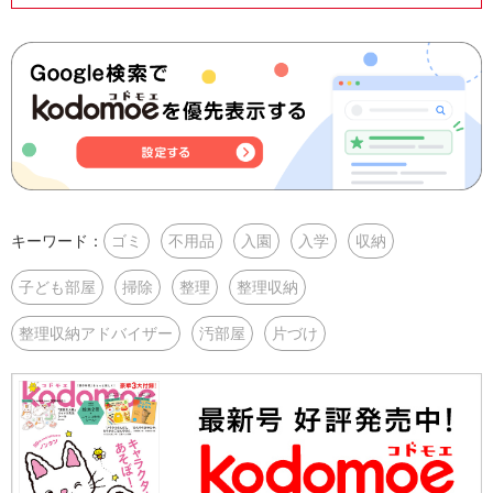
キーワード：
ゴミ
不用品
入園
入学
収納
子ども部屋
掃除
整理
整理収納
整理収納アドバイザー
汚部屋
片づけ