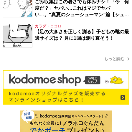
ごみ収集はこの暑さでも休みナシ！「今…何
度だ？」ヤバい…これはマジでヤバ
い…。“真夏のシューシューマン”篇【シュー
シューマン・17】
カラダ・ココロ
【足の大きさを正しく測る】子どもの靴の最
適サイズは？ 月に1回は測り直そう！
もっと読む