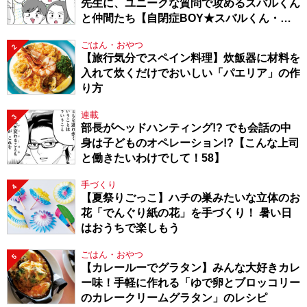
先生に、ユニークな質問で攻めるスバルくん
と仲間たち【自閉症BOY★スバルくん・
143】
ごはん・おやつ
2
【旅行気分でスペイン料理】炊飯器に材料を
入れて炊くだけでおいしい「パエリア」の作
り方
連載
3
部長がヘッドハンティング!? でも会話の中
身は子どものオペレーション!?【こんな上司
と働きたいわけでして！58】
手づくり
4
【夏祭りごっこ】ハチの巣みたいな立体のお
花「でんぐり紙の花」を手づくり！ 暑い日
はおうちで楽しもう
ごはん・おやつ
5
【カレールーでグラタン】みんな大好きカレ
ー味！手軽に作れる「ゆで卵とブロッコリー
のカレークリームグラタン」のレシピ