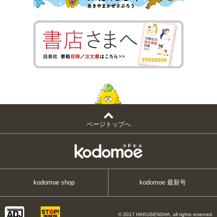
ページトップへ
kodomoe shop
kodomoe 最新号
© 2017 HAKUSENSHA, all rights reserved