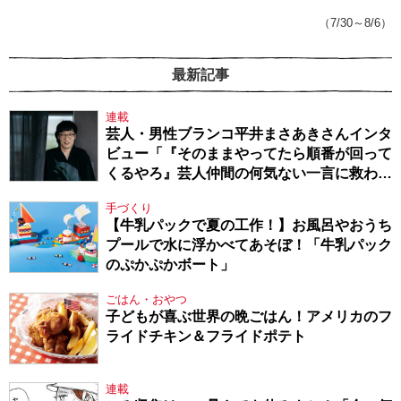
（7/30～8/6）
最新記事
連載
芸人・男性ブランコ平井まさあきさんインタ
ビュー「『そのままやってたら順番が回って
くるやろ』芸人仲間の何気ない一言に救われ
てきたから、頑張れる」
手づくり
【牛乳パックで夏の工作！】お風呂やおうち
プールで水に浮かべてあそぼ！「牛乳パック
のぷかぷかボート」
ごはん・おやつ
子どもが喜ぶ世界の晩ごはん！アメリカのフ
ライドチキン＆フライドポテト
連載