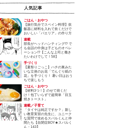
人気記事
ごはん・おやつ
【旅行気分でスペイン料理】炊
飯器に材料を入れて炊くだけで
おいしい「パエリア」の作り方
連載
部長がヘッドハンティング!? で
も会話の中身は子どものオペレ
ーション!?【こんな上司と働き
たいわけでして！58】
手づくり
【夏祭りごっこ】ハチの巣みた
いな立体のお花「でんぐり紙の
花」を手づくり！ 暑い日はおう
ちで楽しもう
ごはん・おやつ
【材料3つ！】のせて焼くだ
け！包丁いらずで超簡単「目玉
焼きトースト」
連載／子育て
「タイヤは純正ですか？」新し
い教育実習の先生に、ユニーク
な質問で攻めるスバルくんと仲
間たち【自閉症BOY★スバルく
ん・143】