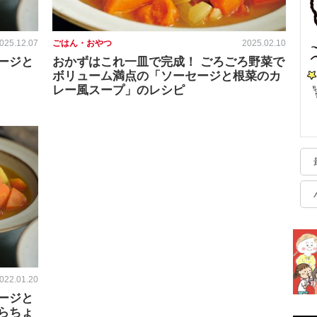
025.12.07
ごはん・おやつ
2025.02.10
ージと
おかずはこれ一皿で完成！ ごろごろ野菜で
ボリューム満点の「ソーセージと根菜のカ
レー風スープ」のレシピ
022.01.20
ージと
らちょ