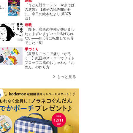
連載
『うどん対ラーメン やきそば
の逆襲』【親子の読み聞かせ
に。今日の絵本だより 第375
回】
連載
「陛下、寝所の準備が整いまし
た」まずいまずいっ!! 逃げられ
ない――!!!【母は転生しても母
でした・8】
手づくり
【夏祭りごっこで盛り上がろ
う！】紙皿やストローでフォト
プロップス風のおしゃれな「お
めん」の作り方
もっと見る