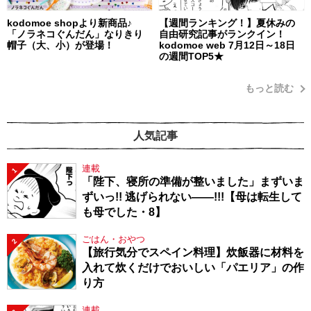
kodomoe shopより新商品♪
【週間ランキング！】夏休みの
「ノラネコぐんだん」なりきり
自由研究記事がランクイン！
帽子（大、小）が登場！
kodomoe web 7月12日～18日
の週間TOP5★
もっと読む
人気記事
連載
1
「陛下、寝所の準備が整いました」まずいま
ずいっ!! 逃げられない――!!!【母は転生して
も母でした・8】
ごはん・おやつ
2
【旅行気分でスペイン料理】炊飯器に材料を
入れて炊くだけでおいしい「パエリア」の作
り方
連載