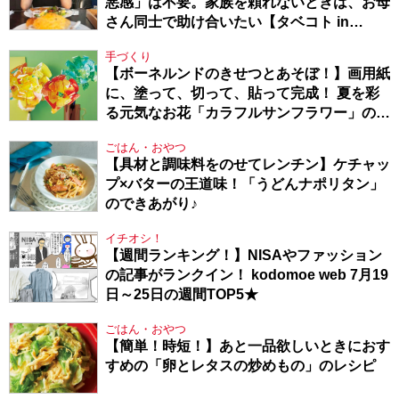
悪感」は不要。家族を頼れないときは、お母
さん同士で助け合いたい【タベコト in
Berlin・130】
手づくり
【ボーネルンドのきせつとあそぼ！】画用紙
に、塗って、切って、貼って完成！ 夏を彩
る元気なお花「カラフルサンフラワー」の作
り方
ごはん・おやつ
【具材と調味料をのせてレンチン】ケチャッ
プ×バターの王道味！「うどんナポリタン」
のできあがり♪
イチオシ！
【週間ランキング！】NISAやファッション
の記事がランクイン！ kodomoe web 7月19
日～25日の週間TOP5★
ごはん・おやつ
【簡単！時短！】あと一品欲しいときにおす
すめの「卵とレタスの炒めもの」のレシピ