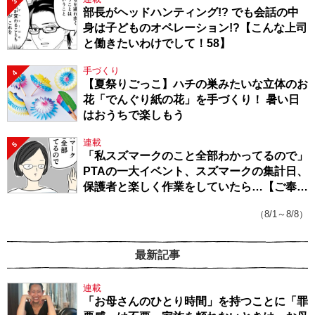
3
部長がヘッドハンティング!? でも会話の中
身は子どものオペレーション!?【こんな上司
と働きたいわけでして！58】
手づくり
4
【夏祭りごっこ】ハチの巣みたいな立体のお
花「でんぐり紙の花」を手づくり！ 暑い日
はおうちで楽しもう
連載
5
「私スズマークのこと全部わかってるので」
PTAの一大イベント、スズマークの集計日、
保護者と楽しく作業をしていたら…【ご奉仕
戦隊★PTA・19】
（8/1～8/8）
最新記事
連載
「お母さんのひとり時間」を持つことに「罪