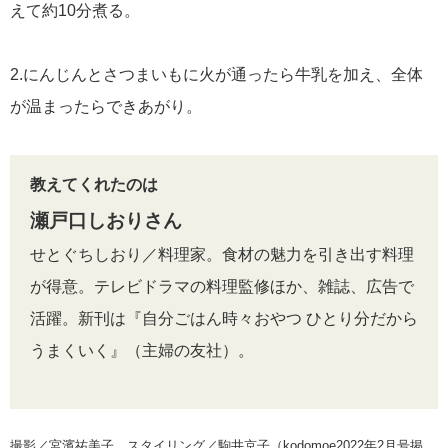
えて約10分煮る。
2.にんじんとさつまいもに火が通ったら牛乳を加え、全体
が温まったらできあがり。
教えてくれたのは
瀬戸口しおりさん
せとぐちしおり／料理家。食材の魅力を引き出す料理
が得意。テレビドラマの料理監修ほか、雑誌、広告で
活躍。新刊は『自分ごはん時々おやつ ひとり分だから
うまくいく』（主婦の友社）。
撮影／宮濱祐美子 スタイリング／駒井京子（kodomoe2022年2月号掲