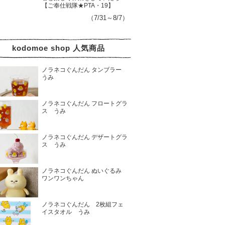
【ご奉仕戦隊★PTA・19】
（7/31～8/7）
kodomoe shop 人気商品
ノラネコぐんだん タンブラー
うみ
ノラネコぐんだん フロートグラ
ス うみ
ノラネコぐんだん デザートグラ
ス うみ
ノラネコぐんだん ぬいぐるみ
ワンワンちゃん
ノラネコぐんだん 2枚組フェ
イスタオル うみ