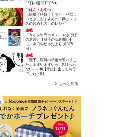
25日の週間TOP5★
ごはん・おやつ
【簡単！時短！】あと一品欲し
いときにおすすめの「卵とレタ
スの炒めもの」のレシピ
連載
『うどん対ラーメン やきそば
の逆襲』【親子の読み聞かせ
に。今日の絵本だより 第375
回】
連載
「陛下、寝所の準備が整いまし
た」まずいまずいっ!! 逃げられ
ない――!!!【母は転生しても母
でした・8】
もっと見る