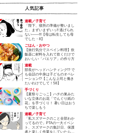
人気記事
連載／子育て
「陛下、寝所の準備が整いまし
た」まずいまずいっ!! 逃げられ
ない――!!!【母は転生しても母
でした・8】
ごはん・おやつ
【旅行気分でスペイン料理】炊
飯器に材料を入れて炊くだけで
おいしい「パエリア」の作り方
連載
部長がヘッドハンティング!? で
も会話の中身は子どものオペレ
ーション!?【こんな上司と働き
たいわけでして！58】
手づくり
【夏祭りごっこ】ハチの巣みた
いな立体のお花「でんぐり紙の
花」を手づくり！ 暑い日はおう
ちで楽しもう
連載／子育て
「私スズマークのこと全部わか
ってるので」PTAの一大イベン
ト、スズマークの集計日、保護
者と楽しく作業をしていたら…