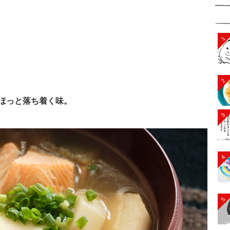
1
2
ほっと落ち着く味。
3
4
5