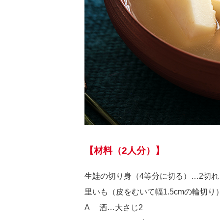
【材料（2人分）】
生鮭の切り身（4等分に切る）…2切れ
里いも（皮をむいて幅1.5cmの輪切り
A 酒…大さじ2