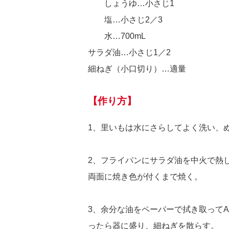
しょうゆ…小さじ1
塩…小さじ2／3
水…700mL
サラダ油…小さじ1／2
細ねぎ（小口切り）…適量
【作り方】
1、里いもは水にさらしてよく洗い、
2、フライパンにサラダ油を中火で熱
両面に焼き色が付くまで焼く。
3、余分な油をペーパーで拭き取って
ったら器に盛り、細ねぎを散らす。