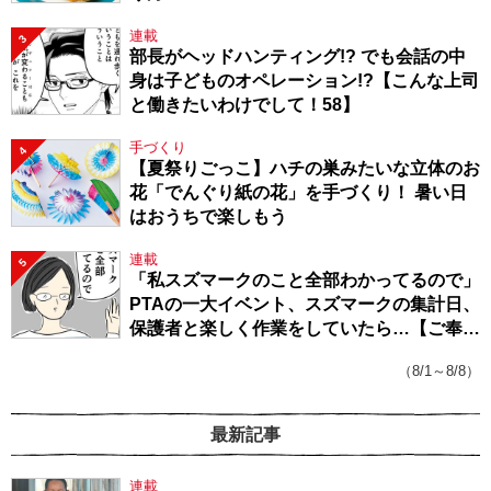
連載
3
部長がヘッドハンティング!? でも会話の中
身は子どものオペレーション!?【こんな上司
と働きたいわけでして！58】
手づくり
4
【夏祭りごっこ】ハチの巣みたいな立体のお
花「でんぐり紙の花」を手づくり！ 暑い日
はおうちで楽しもう
連載
5
「私スズマークのこと全部わかってるので」
PTAの一大イベント、スズマークの集計日、
保護者と楽しく作業をしていたら…【ご奉仕
戦隊★PTA・19】
（8/1～8/8）
最新記事
連載