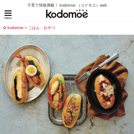
子育て情報満載！ kodomoe （コドモエ）web
kodomoe
ごはん・おやつ