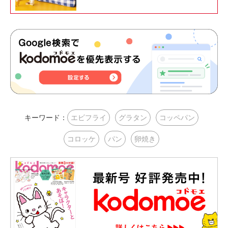
キーワード：
エビフライ
グラタン
コッペパン
コロッケ
パン
卵焼き