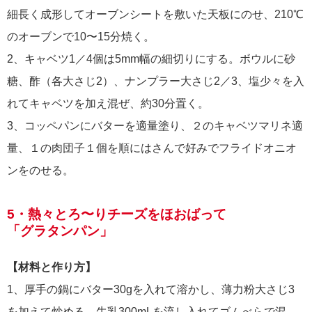
細長く成形してオーブンシートを敷いた天板にのせ、210℃
のオーブンで10〜15分焼く。
2、キャベツ1／4個は5mm幅の細切りにする。ボウルに砂
糖、酢（各大さじ2）、ナンプラー大さじ2／3、塩少々を入
れてキャベツを加え混ぜ、約30分置く。
3、コッペパンにバターを適量塗り、２のキャベツマリネ適
量、１の肉団子１個を順にはさんで好みでフライドオニオ
ンをのせる。
5・熱々とろ〜りチーズをほおばって
「グラタンパン」
【材料と作り方】
1、厚手の鍋にバター30gを入れて溶かし、薄力粉大さじ3
を加えて炒める。牛乳300mLを流し入れてゴムべらで混