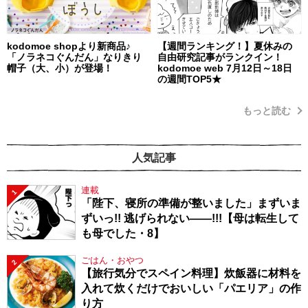
kodomoe shopより新商品♪
【週間ランキング！】夏休みの
「ノラネコぐんだん」なりきり
自由研究記事がランクイン！
帽子（大、小）が登場！
kodomoe web 7月12日～18日
の週間TOP5★
もっと読む
人気記事
連載
1
「陛下、寝所の準備が整いました」まずいま
ずいっ!! 逃げられない――!!!【母は転生して
も母でした・8】
ごはん・おやつ
2
【旅行気分でスペイン料理】炊飯器に材料を
入れて炊くだけでおいしい「パエリア」の作
り方