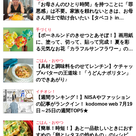
「お母さんのひとり時間」を持つことに「罪
悪感」は不要。家族を頼れないときは、お母
さん同士で助け合いたい【タベコト in
Berlin・130】
手づくり
【ボーネルンドのきせつとあそぼ！】画用紙
に、塗って、切って、貼って完成！ 夏を彩
る元気なお花「カラフルサンフラワー」の作
り方
ごはん・おやつ
【具材と調味料をのせてレンチン】ケチャッ
プ×バターの王道味！「うどんナポリタン」
のできあがり♪
イチオシ！
【週間ランキング！】NISAやファッション
の記事がランクイン！ kodomoe web 7月19
日～25日の週間TOP5★
ごはん・おやつ
【簡単！時短！】あと一品欲しいときにおす
すめの「卵とレタスの炒めもの」のレシピ