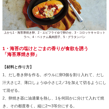
上から1・海苔厚焼き卵、2・エビフライゆで卵のせ、3・コロッケキャロット
ラぺ、4・ベトナム風肉団子、5・グラタンパン
1・海苔の塩けとごまの香りが食欲を誘う
「海苔厚焼き卵」
【材料と作り方】
1、だし巻き卵を作る。ボウルに卵3個を割り入れて、だし
汁大さじ2、薄口しょうゆ小さじ2／3を加えて切るようにし
て混ぜる。
2、卵焼き器に油適量を熱し、1を何回かに分けて入れて焼
き、その都度巻く。縦に2〜3等分にする。