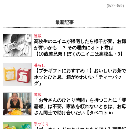
てきたから、頑張れる」
（8/2～8/9）
最新記事
連載
高校生のニイニが帰宅したら様子が変。お顔
が青いかも…？ その理由にオトト君は…
【10歳差兄弟！ぼくのニイニは高校生・3】
暮らし
【プチギフトにおすすめ！】おいしいお茶で
ホッとひと息。箱がかわいい「ティーバッ
グ」
連載
「お母さんのひとり時間」を持つことに「罪
悪感」は不要。家族を頼れないときは、お母
さん同士で助け合いたい【タベコト in
Berlin・130】
手づくり