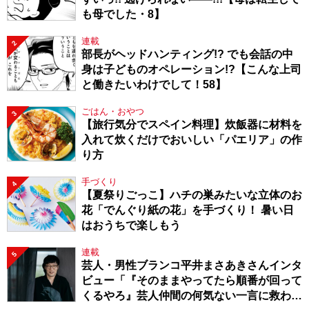
も母でした・8】
連載
2
部長がヘッドハンティング!? でも会話の中
身は子どものオペレーション!?【こんな上司
と働きたいわけでして！58】
ごはん・おやつ
3
【旅行気分でスペイン料理】炊飯器に材料を
入れて炊くだけでおいしい「パエリア」の作
り方
手づくり
4
【夏祭りごっこ】ハチの巣みたいな立体のお
花「でんぐり紙の花」を手づくり！ 暑い日
はおうちで楽しもう
連載
5
芸人・男性ブランコ平井まさあきさんインタ
ビュー「『そのままやってたら順番が回って
くるやろ』芸人仲間の何気ない一言に救われ