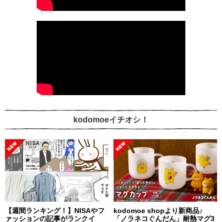
kodomoeイチオシ！
【週間ランキング！】NISAやフ
kodomoe shopより新商品♪
ァッションの記事がランクイ
「ノラネコぐんだん」耐熱マグ3