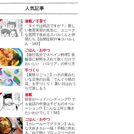
人気記事
連載／子育て
「タイヤは純正ですか？」新し
い教育実習の先生に、ユニーク
な質問で攻めるスバルくんと仲
間たち【自閉症BOY★スバルく
ん・143】
ごはん・おやつ
【旅行気分でスペイン料理】炊
飯器に材料を入れて炊くだけで
おいしい「パエリア」の作り方
手づくり
【夏祭りごっこ】ハチの巣みた
いな立体のお花「でんぐり紙の
花」を手づくり！ 暑い日はおう
ちで楽しもう
連載
部長がヘッドハンティング!? で
も会話の中身は子どものオペレ
ーション!?【こんな上司と働き
たいわけでして！58】
ごはん・おやつ
【カレールーでグラタン】みん
な大好きカレー味！手軽に作れ
る「ゆで卵とブロッコリーのカ