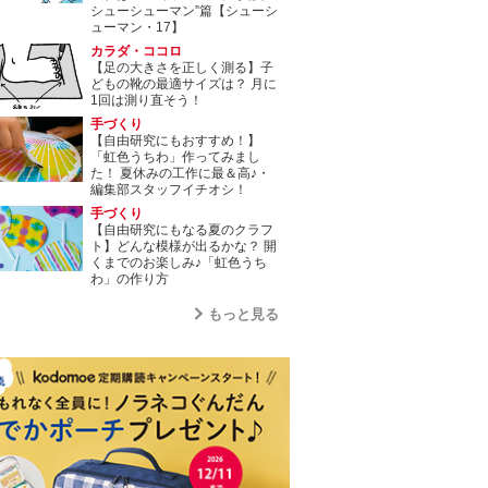
シューシューマン”篇【シューシ
ューマン・17】
カラダ・ココロ
【足の大きさを正しく測る】子
どもの靴の最適サイズは？ 月に
1回は測り直そう！
手づくり
【自由研究にもおすすめ！】
「虹色うちわ」作ってみまし
た！ 夏休みの工作に最＆高♪・
編集部スタッフイチオシ！
手づくり
【自由研究にもなる夏のクラフ
ト】どんな模様が出るかな？ 開
くまでのお楽しみ♪「虹色うち
わ」の作り方
もっと見る