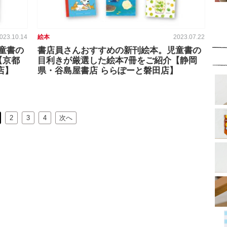
023.10.14
絵本
2023.07.22
童書の
書店員さんおすすめの新刊絵本。児童書の
【京都
目利きが厳選した絵本7冊をご紹介【静岡
店】
県・谷島屋書店 ららぽーと磐田店】
2
3
4
次へ