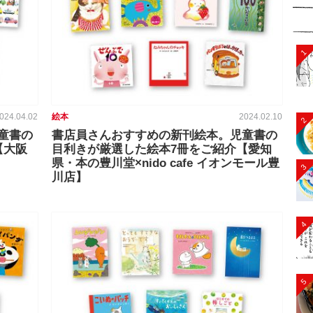
1
024.04.02
絵本
2024.02.10
2
童書の
書店員さんおすすめの新刊絵本。児童書の
【大阪
目利きが厳選した絵本7冊をご紹介【愛知
県・本の豊川堂×nido cafe イオンモール豊
3
川店】
4
5