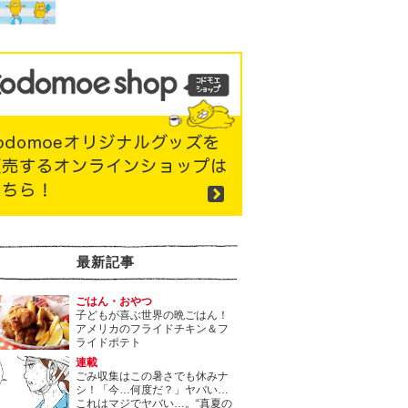
最新記事
ごはん・おやつ
子どもが喜ぶ世界の晩ごはん！
アメリカのフライドチキン＆フ
ライドポテト
連載
ごみ収集はこの暑さでも休みナ
シ！「今…何度だ？」ヤバい…
これはマジでヤバい…。“真夏の