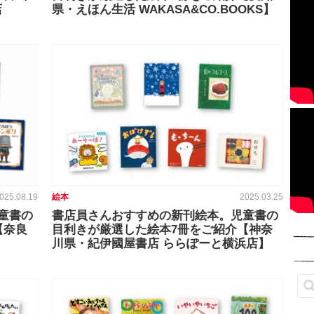
店
県・えほん生活 WAKASA&CO.BOOKS】
025.08.19
絵本
2025.03.25
童書の
書店員さんおすすめの新刊絵本。児童書の
【奈良
目利きが厳選した絵本7冊をご紹介【神奈
川県・紀伊國屋書店 ららぽーと横浜店】