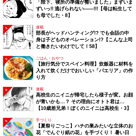
「陛下、寝所の準備が整いました」まずいま
ずいっ!! 逃げられない――!!!【母は転生して
も母でした・8】
連載
2
部長がヘッドハンティング!? でも会話の中
身は子どものオペレーション!?【こんな上司
と働きたいわけでして！58】
ごはん・おやつ
3
【旅行気分でスペイン料理】炊飯器に材料を
入れて炊くだけでおいしい「パエリア」の作
り方
連載
4
高校生のニイニが帰宅したら様子が変。お顔
が青いかも…？ その理由にオトト君は…
【10歳差兄弟！ぼくのニイニは高校生・3】
手づくり
5
【夏祭りごっこ】ハチの巣みたいな立体のお
花「でんぐり紙の花」を手づくり！ 暑い日