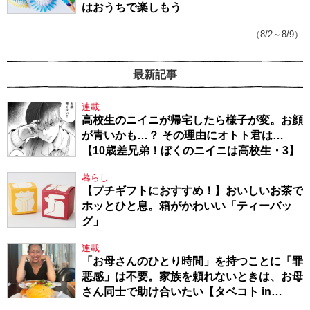
はおうちで楽しもう
（8/2～8/9）
最新記事
連載
高校生のニイニが帰宅したら様子が変。お顔
が青いかも…？ その理由にオトト君は…
【10歳差兄弟！ぼくのニイニは高校生・3】
暮らし
【プチギフトにおすすめ！】おいしいお茶で
ホッとひと息。箱がかわいい「ティーバッ
グ」
連載
「お母さんのひとり時間」を持つことに「罪
悪感」は不要。家族を頼れないときは、お母
さん同士で助け合いたい【タベコト in
Berlin・130】