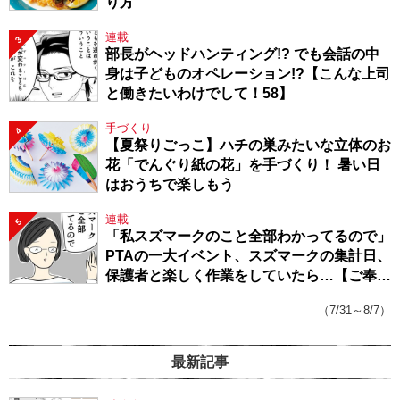
り方
連載
3
部長がヘッドハンティング!? でも会話の中
身は子どものオペレーション!?【こんな上司
と働きたいわけでして！58】
手づくり
4
【夏祭りごっこ】ハチの巣みたいな立体のお
花「でんぐり紙の花」を手づくり！ 暑い日
はおうちで楽しもう
連載
5
「私スズマークのこと全部わかってるので」
PTAの一大イベント、スズマークの集計日、
保護者と楽しく作業をしていたら…【ご奉仕
戦隊★PTA・19】
（7/31～8/7）
最新記事