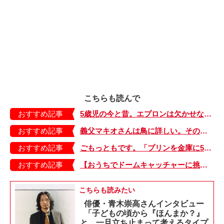
こちらも読んで
おすすめ記事
5歳児の今と昔。エプロンは欠かせない、ただ前とひとつ違うのは…【もちもち！おもちBOY・44】
おすすめ記事
義父マキオさんは鳥に詳しい。その理由に思わず「ファーッ」【しぶしぶ同居したら義父が最高だった件・20】
おすすめ記事
ごもっともです。「プリンを金庫に5個入れました」と書いた娘に先生は？【よっといで3姉妹・13】
おすすめ記事
【おうちでドームキャッチャーに挑戦だ】アンパンマン わくわくドームキャッチャー
こちらも読みたい
俳優・青木崇高さんインタビュー
「子どもの頃から『ほんまか？』
と、一旦立ち止まって考えるタイプ