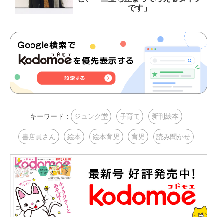
です」
キーワード：
ジュンク堂
子育て
新刊絵本
書店員さん
絵本
絵本育児
育児
読み聞かせ