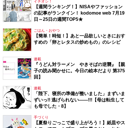
イチオシ！
【週間ランキング！】NISAやファッション
の記事がランクイン！ kodomoe web 7月19
日～25日の週間TOP5★
ごはん・おやつ
【簡単！時短！】あと一品欲しいときにおす
すめの「卵とレタスの炒めもの」のレシピ
連載
『うどん対ラーメン やきそばの逆襲』【親
子の読み聞かせに。今日の絵本だより 第375
回】
連載
「陛下、寝所の準備が整いました」まずいま
ずいっ!! 逃げられない――!!!【母は転生して
も母でした・8】
手づくり
【夏祭りごっこで盛り上がろう！】紙皿やス