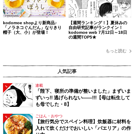
kodomoe shopより新商品♪
【週間ランキング！】夏休みの
「ノラネコぐんだん」なりきり
自由研究記事がランクイン！
帽子（大、小）が登場！
kodomoe web 7月12日～18日
の週間TOP5★
もっと読む
人気記事
連載
1
「陛下、寝所の準備が整いました」まずいま
ずいっ!! 逃げられない――!!!【母は転生して
も母でした・8】
ごはん・おやつ
2
【旅行気分でスペイン料理】炊飯器に材料を
入れて炊くだけでおいしい「パエリア」の作