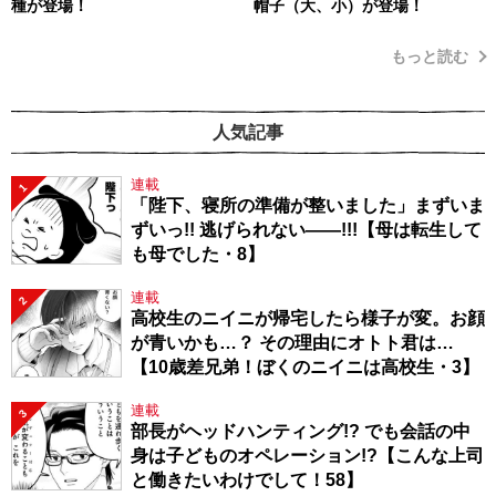
種が登場！
帽子（大、小）が登場！
もっと読む
人気記事
連載
1
「陛下、寝所の準備が整いました」まずいま
ずいっ!! 逃げられない――!!!【母は転生して
も母でした・8】
連載
2
高校生のニイニが帰宅したら様子が変。お顔
が青いかも…？ その理由にオトト君は…
【10歳差兄弟！ぼくのニイニは高校生・3】
連載
3
部長がヘッドハンティング!? でも会話の中
身は子どものオペレーション!?【こんな上司
と働きたいわけでして！58】