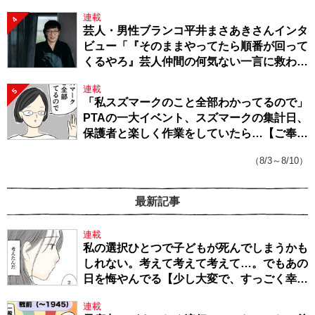
連載
4
芸人・男性ブランコ平井まさあきさんインタ
ビュー「『そのままやってたら順番が回って
くるやろ』芸人仲間の何気ない一言に救われ
てきたから、頑張れる」
連載
5
「私スズマークのこと全部わかってるので」
PTAの一大イベント、スズマークの集計日、
保護者と楽しく作業をしていたら…【ご奉仕
戦隊★PTA・19】
（8/3～8/10）
最新記事
連載
私の選択ひとつで子どもが死んでしまうかも
しれない。考えて考えて考えて…。でもあの
日を悔やんでる【少し大変で、すっごく幸せ
～ドラベ症候群の娘と心臓に毛の生えた母
連載
～・54】