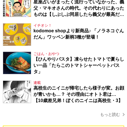
星座占いがまったく流行っていなかった、義
父・マキオさんの時代。その代わりにあった
ものは【しぶしぶ同居したら義父が最高だっ
た件・104】
イチオシ！
kodomoe shopより新商品♪ 「ノラネコぐん
だん」ワッペン新柄3種が登場！
ごはん・おやつ
【ひんやりパスタ】凍らせたトマトで夏らし
い一品「たらこのトマトシャーベットパス
タ」
連載
高校生のニイニが帰宅したら様子が変。お顔
が青いかも…？ その理由にオトト君は…
【10歳差兄弟！ぼくのニイニは高校生・3】
もっと読む