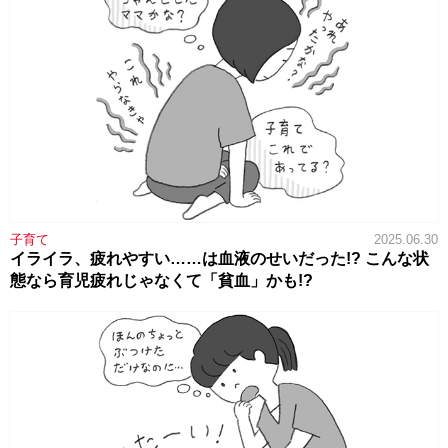
子育て
2025.06.30
イライラ、疲れやすい……は血液のせいだった!? こんな状
態なら育児疲れじゃなくて「貧血」かも!?