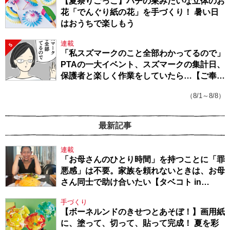
【夏祭りごっこ】ハチの巣みたいな立体のお
花「でんぐり紙の花」を手づくり！ 暑い日
はおうちで楽しもう
連載
5
「私スズマークのこと全部わかってるので」
PTAの一大イベント、スズマークの集計日、
保護者と楽しく作業をしていたら…【ご奉仕
戦隊★PTA・19】
（8/1～8/8）
最新記事
連載
「お母さんのひとり時間」を持つことに「罪
悪感」は不要。家族を頼れないときは、お母
さん同士で助け合いたい【タベコト in
Berlin・130】
手づくり
【ボーネルンドのきせつとあそぼ！】画用紙
に、塗って、切って、貼って完成！ 夏を彩