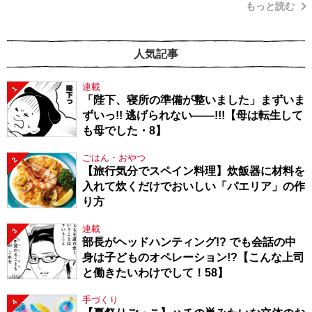
もっと読む
人気記事
連載
1
「陛下、寝所の準備が整いました」まずいま
ずいっ!! 逃げられない――!!!【母は転生して
も母でした・8】
ごはん・おやつ
2
【旅行気分でスペイン料理】炊飯器に材料を
入れて炊くだけでおいしい「パエリア」の作
り方
連載
3
部長がヘッドハンティング!? でも会話の中
身は子どものオペレーション!?【こんな上司
と働きたいわけでして！58】
手づくり
4