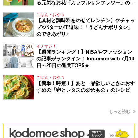
る元気なお花「カラフルサンフラワー」の作
り方
ごはん・おやつ
【具材と調味料をのせてレンチン】ケチャッ
プ×バターの王道味！「うどんナポリタン」
のできあがり♪
イチオシ！
【週間ランキング！】NISAやファッション
の記事がランクイン！ kodomoe web 7月19
日～25日の週間TOP5★
ごはん・おやつ
【簡単！時短！】あと一品欲しいときにおす
すめの「卵とレタスの炒めもの」のレシピ
もっと読む