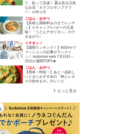
て、貼って完成！ 夏を彩る元気
なお花「カラフルサンフラワ
ー」の作り方
ごはん・おやつ
【具材と調味料をのせてレンチ
ン】ケチャップ×バターの王道
味！「うどんナポリタン」ので
きあがり♪
イチオシ！
【週間ランキング！】NISAやフ
ァッションの記事がランクイ
ン！ kodomoe web 7月19日～
25日の週間TOP5★
ごはん・おやつ
【簡単！時短！】あと一品欲し
いときにおすすめの「卵とレタ
スの炒めもの」のレシピ
もっと見る