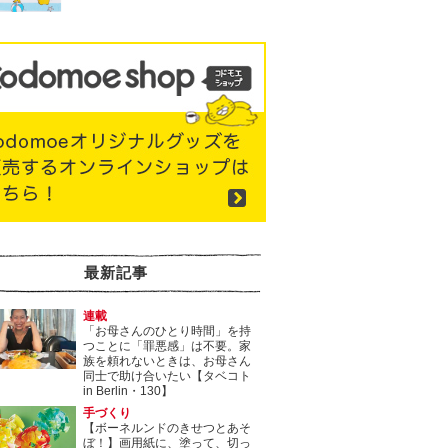
最新記事
連載
「お母さんのひとり時間」を持
つことに「罪悪感」は不要。家
族を頼れないときは、お母さん
同士で助け合いたい【タベコト
in Berlin・130】
手づくり
【ボーネルンドのきせつとあそ
ぼ！】画用紙に、塗って、切っ