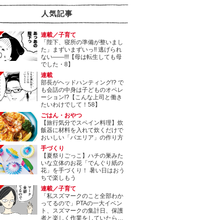
人気記事
連載／子育て
「陛下、寝所の準備が整いまし
た」まずいまずいっ!! 逃げられ
ない――!!!【母は転生しても母
でした・8】
連載
部長がヘッドハンティング!? で
も会話の中身は子どものオペレ
ーション!?【こんな上司と働き
たいわけでして！58】
ごはん・おやつ
【旅行気分でスペイン料理】炊
飯器に材料を入れて炊くだけで
おいしい「パエリア」の作り方
手づくり
【夏祭りごっこ】ハチの巣みた
いな立体のお花「でんぐり紙の
花」を手づくり！ 暑い日はおう
ちで楽しもう
連載／子育て
「私スズマークのこと全部わか
ってるので」PTAの一大イベン
ト、スズマークの集計日、保護
者と楽しく作業をしていたら…