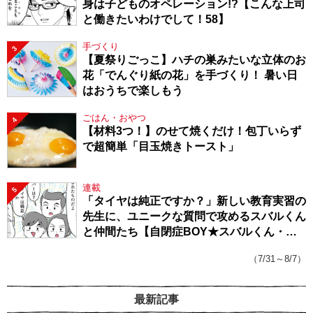
身は子どものオペレーション!?【こんな上司
と働きたいわけでして！58】
手づくり
3
【夏祭りごっこ】ハチの巣みたいな立体のお
花「でんぐり紙の花」を手づくり！ 暑い日
はおうちで楽しもう
ごはん・おやつ
4
【材料3つ！】のせて焼くだけ！包丁いらず
で超簡単「目玉焼きトースト」
連載
5
「タイヤは純正ですか？」新しい教育実習の
先生に、ユニークな質問で攻めるスバルくん
と仲間たち【自閉症BOY★スバルくん・
143】
（7/31～8/7）
最新記事