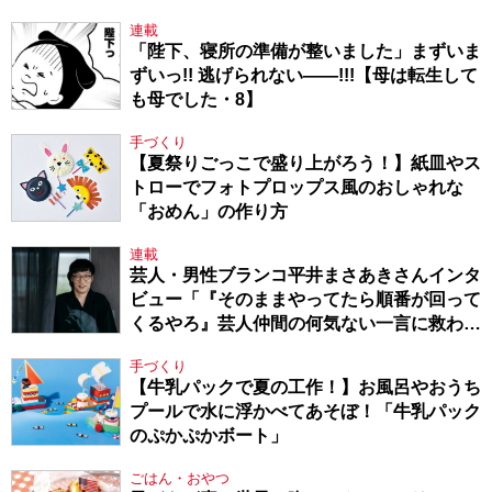
連載
「陛下、寝所の準備が整いました」まずいま
ずいっ!! 逃げられない――!!!【母は転生して
も母でした・8】
手づくり
【夏祭りごっこで盛り上がろう！】紙皿やス
トローでフォトプロップス風のおしゃれな
「おめん」の作り方
連載
芸人・男性ブランコ平井まさあきさんインタ
ビュー「『そのままやってたら順番が回って
くるやろ』芸人仲間の何気ない一言に救われ
てきたから、頑張れる」
手づくり
【牛乳パックで夏の工作！】お風呂やおうち
プールで水に浮かべてあそぼ！「牛乳パック
のぷかぷかボート」
ごはん・おやつ