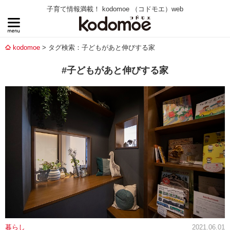
子育て情報満載！ kodomoe （コドモエ）web
kodomoe
タグ検索：子どもがあと伸びする家
#子どもがあと伸びする家
暮らし
2021.06.01