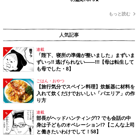
もっと読む
人気記事
連載
1
「陛下、寝所の準備が整いました」まずいま
ずいっ!! 逃げられない――!!!【母は転生して
も母でした・8】
ごはん・おやつ
2
【旅行気分でスペイン料理】炊飯器に材料を
入れて炊くだけでおいしい「パエリア」の作
り方
連載
3
部長がヘッドハンティング!? でも会話の中
身は子どものオペレーション!?【こんな上司
と働きたいわけでして！58】