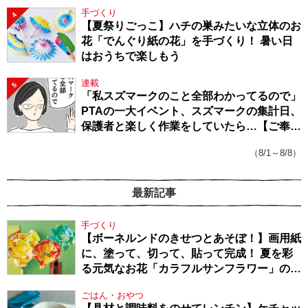
手づくり
4
【夏祭りごっこ】ハチの巣みたいな立体のお
花「でんぐり紙の花」を手づくり！ 暑い日
はおうちで楽しもう
連載
5
「私スズマークのこと全部わかってるので」
PTAの一大イベント、スズマークの集計日、
保護者と楽しく作業をしていたら…【ご奉仕
戦隊★PTA・19】
（8/1～8/8）
最新記事
手づくり
【ボーネルンドのきせつとあそぼ！】画用紙
に、塗って、切って、貼って完成！ 夏を彩
る元気なお花「カラフルサンフラワー」の作
り方
ごはん・おやつ