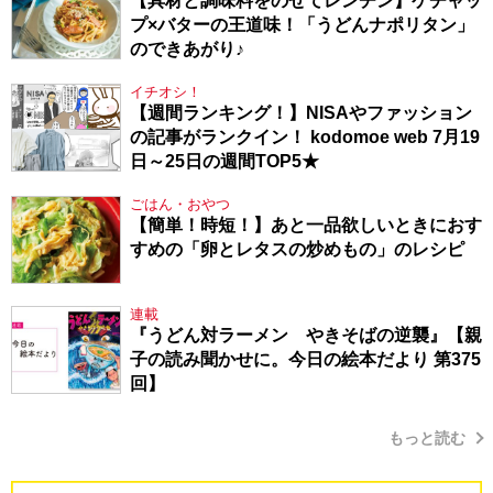
【具材と調味料をのせてレンチン】ケチャッ
プ×バターの王道味！「うどんナポリタン」
のできあがり♪
イチオシ！
【週間ランキング！】NISAやファッション
の記事がランクイン！ kodomoe web 7月19
日～25日の週間TOP5★
ごはん・おやつ
【簡単！時短！】あと一品欲しいときにおす
すめの「卵とレタスの炒めもの」のレシピ
連載
『うどん対ラーメン やきそばの逆襲』【親
子の読み聞かせに。今日の絵本だより 第375
回】
もっと読む