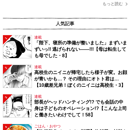
もっと読む
人気記事
連載
1
「陛下、寝所の準備が整いました」まずいま
ずいっ!! 逃げられない――!!!【母は転生して
も母でした・8】
連載
2
高校生のニイニが帰宅したら様子が変。お顔
が青いかも…？ その理由にオトト君は…
【10歳差兄弟！ぼくのニイニは高校生・3】
連載
3
部長がヘッドハンティング!? でも会話の中
身は子どものオペレーション!?【こんな上司
と働きたいわけでして！58】
ごはん・おやつ
4