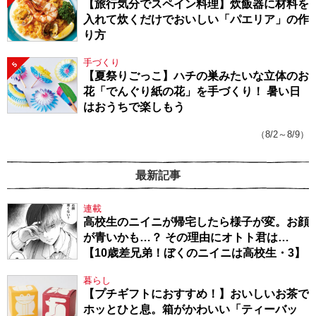
【旅行気分でスペイン料理】炊飯器に材料を
入れて炊くだけでおいしい「パエリア」の作
り方
手づくり
5
【夏祭りごっこ】ハチの巣みたいな立体のお
花「でんぐり紙の花」を手づくり！ 暑い日
はおうちで楽しもう
（8/2～8/9）
最新記事
連載
高校生のニイニが帰宅したら様子が変。お顔
が青いかも…？ その理由にオトト君は…
【10歳差兄弟！ぼくのニイニは高校生・3】
暮らし
【プチギフトにおすすめ！】おいしいお茶で
ホッとひと息。箱がかわいい「ティーバッ