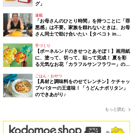
グ」
連載
「お母さんのひとり時間」を持つことに「罪
悪感」は不要。家族を頼れないときは、お母
さん同士で助け合いたい【タベコト in
Berlin・130】
手づくり
【ボーネルンドのきせつとあそぼ！】画用紙
に、塗って、切って、貼って完成！ 夏を彩
る元気なお花「カラフルサンフラワー」の作
り方
ごはん・おやつ
【具材と調味料をのせてレンチン】ケチャッ
プ×バターの王道味！「うどんナポリタン」
のできあがり♪
もっと読む