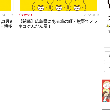
023.01.06
イチオシ！
2022.08.05
1月9
【閉幕】広島県にある筆の町・熊野でノラ
岡・博多
ネコぐんだん展！