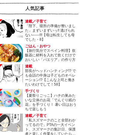
人気記事
連載／子育て
「陛下、寝所の準備が整いまし
た」まずいまずいっ!! 逃げられ
ない――!!!【母は転生しても母
でした・8】
ごはん・おやつ
【旅行気分でスペイン料理】炊
飯器に材料を入れて炊くだけで
おいしい「パエリア」の作り方
連載
部長がヘッドハンティング!? で
も会話の中身は子どものオペレ
ーション!?【こんな上司と働き
たいわけでして！58】
手づくり
【夏祭りごっこ】ハチの巣みた
いな立体のお花「でんぐり紙の
花」を手づくり！ 暑い日はおう
ちで楽しもう
連載／子育て
「私スズマークのこと全部わか
ってるので」PTAの一大イベン
ト、スズマークの集計日、保護
者と楽しく作業をしていたら…