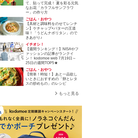
て、貼って完成！ 夏を彩る元気
なお花「カラフルサンフラワ
ー」の作り方
ごはん・おやつ
【具材と調味料をのせてレンチ
ン】ケチャップ×バターの王道
味！「うどんナポリタン」ので
きあがり♪
イチオシ！
【週間ランキング！】NISAやフ
ァッションの記事がランクイ
ン！ kodomoe web 7月19日～
25日の週間TOP5★
ごはん・おやつ
【簡単！時短！】あと一品欲し
いときにおすすめの「卵とレタ
スの炒めもの」のレシピ
もっと見る