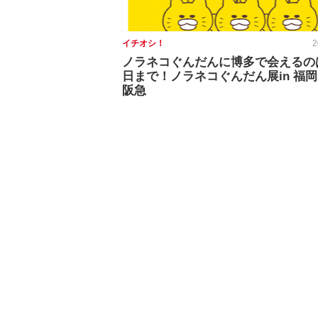
イチオシ！
2
ノラネコぐんだんに博多で会えるのは
日まで！ノラネコぐんだん展in 福
阪急