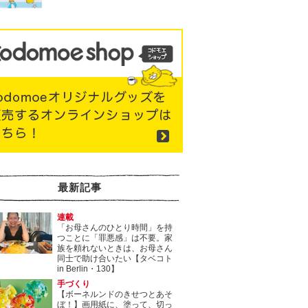
最新記事
連載
「お母さんのひとり時間」を持
つことに「罪悪感」は不要。家
族を頼れないときは、お母さん
同士で助け合いたい【タベコト
in Berlin・130】
手づくり
【ボーネルンドのきせつとあそ
ぼ！】画用紙に、塗って、切っ