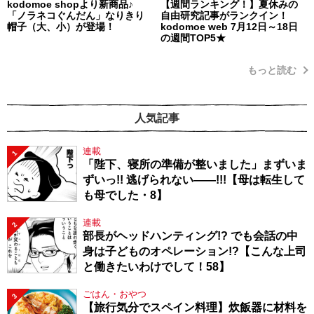
kodomoe shopより新商品♪
【週間ランキング！】夏休みの
「ノラネコぐんだん」なりきり
自由研究記事がランクイン！
帽子（大、小）が登場！
kodomoe web 7月12日～18日
の週間TOP5★
もっと読む
人気記事
連載
1
「陛下、寝所の準備が整いました」まずいま
ずいっ!! 逃げられない――!!!【母は転生して
も母でした・8】
連載
2
部長がヘッドハンティング!? でも会話の中
身は子どものオペレーション!?【こんな上司
と働きたいわけでして！58】
ごはん・おやつ
3
【旅行気分でスペイン料理】炊飯器に材料を