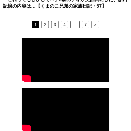
記憶の内容は…【くまのこ兄弟の家族日記・57】
1
2
3
4
…
7
>