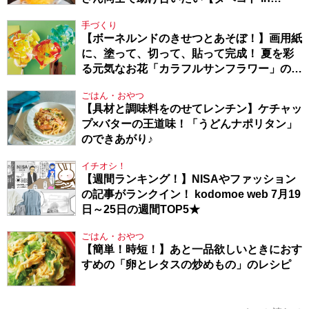
Berlin・130】
手づくり
【ボーネルンドのきせつとあそぼ！】画用紙
に、塗って、切って、貼って完成！ 夏を彩
る元気なお花「カラフルサンフラワー」の作
り方
ごはん・おやつ
【具材と調味料をのせてレンチン】ケチャッ
プ×バターの王道味！「うどんナポリタン」
のできあがり♪
イチオシ！
【週間ランキング！】NISAやファッション
の記事がランクイン！ kodomoe web 7月19
日～25日の週間TOP5★
ごはん・おやつ
【簡単！時短！】あと一品欲しいときにおす
すめの「卵とレタスの炒めもの」のレシピ