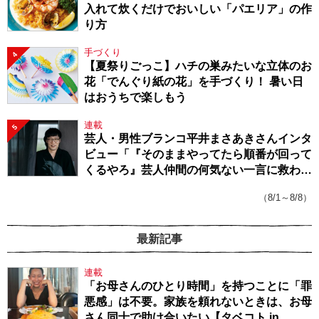
入れて炊くだけでおいしい「パエリア」の作
り方
手づくり
4
【夏祭りごっこ】ハチの巣みたいな立体のお
花「でんぐり紙の花」を手づくり！ 暑い日
はおうちで楽しもう
連載
5
芸人・男性ブランコ平井まさあきさんインタ
ビュー「『そのままやってたら順番が回って
くるやろ』芸人仲間の何気ない一言に救われ
てきたから、頑張れる」
（8/1～8/8）
最新記事
連載
「お母さんのひとり時間」を持つことに「罪
悪感」は不要。家族を頼れないときは、お母
さん同士で助け合いたい【タベコト in