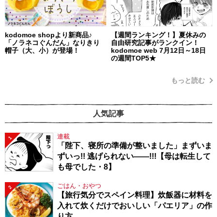
kodomoe shopより新商品♪
【週間ランキング！】夏休みの
「ノラネコぐんだん」なりきり
自由研究記事がランクイン！
帽子（大、小）が登場！
kodomoe web 7月12日～18日
の週間TOP5★
もっと読む
人気記事
連載
1
「陛下、寝所の準備が整いました」まずいま
ずいっ!! 逃げられない――!!!【母は転生して
も母でした・8】
ごはん・おやつ
2
【旅行気分でスペイン料理】炊飯器に材料を
入れて炊くだけでおいしい「パエリア」の作
り方