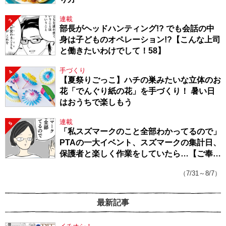
連載
3
部長がヘッドハンティング!? でも会話の中
身は子どものオペレーション!?【こんな上司
と働きたいわけでして！58】
手づくり
4
【夏祭りごっこ】ハチの巣みたいな立体のお
花「でんぐり紙の花」を手づくり！ 暑い日
はおうちで楽しもう
連載
5
「私スズマークのこと全部わかってるので」
PTAの一大イベント、スズマークの集計日、
保護者と楽しく作業をしていたら…【ご奉仕
戦隊★PTA・19】
（7/31～8/7）
最新記事