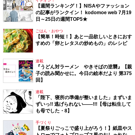
イチオシ！
【週間ランキング！】NISAやファッション
の記事がランクイン！ kodomoe web 7月19
日～25日の週間TOP5★
ごはん・おやつ
【簡単！時短！】あと一品欲しいときにおす
すめの「卵とレタスの炒めもの」のレシピ
連載
『うどん対ラーメン やきそばの逆襲』【親
子の読み聞かせに。今日の絵本だより 第375
回】
連載
「陛下、寝所の準備が整いました」まずいま
ずいっ!! 逃げられない――!!!【母は転生して
も母でした・8】
手づくり
【夏祭りごっこで盛り上がろう！】紙皿やス
トローでフォトプロップス風のおしゃれな