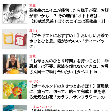
連載
高校生のニイニが帰宅したら様子が変。お顔
が青いかも…？ その理由にオトト君は…
【10歳差兄弟！ぼくのニイニは高校生・3】
暮らし
【プチギフトにおすすめ！】おいしいお茶で
ホッとひと息。箱がかわいい「ティーバッ
グ」
連載
「お母さんのひとり時間」を持つことに「罪
悪感」は不要。家族を頼れないときは、お母
さん同士で助け合いたい【タベコト in
Berlin・130】
手づくり
【ボーネルンドのきせつとあそぼ！】画用紙
に、塗って、切って、貼って完成！ 夏を彩
る元気なお花「カラフルサンフラワー」の作
り方
ごはん・おやつ