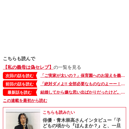
こちらも読んで
【私の義母は偽セレブ】
の一覧を見る
「ご実家が太いの？」保育園へのお迎えを義母にお願いしたら…【私の義母は偽セレブ・26】
次回の話を読む
「絶対ダメよ!! 全部必要なものなのよーー！」義母との同居は順調には進まない【私の義母は偽セレブ・24】
前回の話を読む
結婚してから嫌な思い出ばかりだったけど。義母との二世帯生活は続く…【私の義母は偽セレブ・最終話】
最新話を読む
この連載を最初から読む
こちらも読みたい
俳優・青木崇高さんインタビュー「子
どもの頃から『ほんまか？』と、一旦