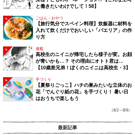
と働きたいわけでして！58】
ごはん・おやつ
3
【旅行気分でスペイン料理】炊飯器に材料を
入れて炊くだけでおいしい「パエリア」の作
り方
連載
4
高校生のニイニが帰宅したら様子が変。お顔
が青いかも…？ その理由にオトト君は…
【10歳差兄弟！ぼくのニイニは高校生・3】
手づくり
5
【夏祭りごっこ】ハチの巣みたいな立体のお
花「でんぐり紙の花」を手づくり！ 暑い日
はおうちで楽しもう
（8/2～8/9）
最新記事