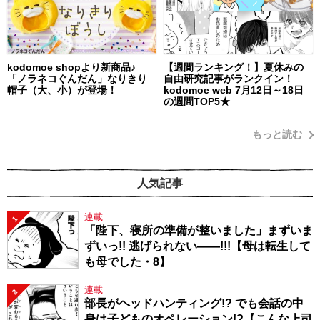
kodomoe shopより新商品♪
【週間ランキング！】夏休みの
「ノラネコぐんだん」なりきり
自由研究記事がランクイン！
帽子（大、小）が登場！
kodomoe web 7月12日～18日
の週間TOP5★
もっと読む
人気記事
連載
1
「陛下、寝所の準備が整いました」まずいま
ずいっ!! 逃げられない――!!!【母は転生して
も母でした・8】
連載
2
部長がヘッドハンティング!? でも会話の中
身は子どものオペレーション!?【こんな上司