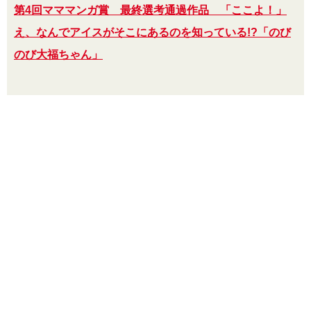
第4回マママンガ賞 最終選考通過作品 「ここよ！」
え、なんでアイスがそこにあるのを知っている!?「のび
のび大福ちゃん」