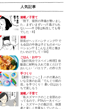
人気記事
連載／子育て
「陛下、寝所の準備が整いまし
た」まずいまずいっ!! 逃げられ
ない――!!!【母は転生しても母
でした・8】
連載
部長がヘッドハンティング!? で
も会話の中身は子どものオペレ
ーション!?【こんな上司と働き
たいわけでして！58】
ごはん・おやつ
【旅行気分でスペイン料理】炊
飯器に材料を入れて炊くだけで
おいしい「パエリア」の作り方
手づくり
【夏祭りごっこ】ハチの巣みた
いな立体のお花「でんぐり紙の
花」を手づくり！ 暑い日はおう
ちで楽しもう
連載／子育て
「私スズマークのこと全部わか
ってるので」PTAの一大イベン
ト、スズマークの集計日、保護
者と楽しく作業をしていたら…