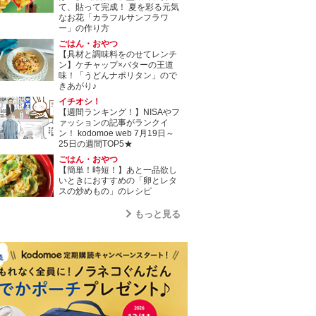
て、貼って完成！ 夏を彩る元気
なお花「カラフルサンフラワ
ー」の作り方
ごはん・おやつ
【具材と調味料をのせてレンチ
ン】ケチャップ×バターの王道
味！「うどんナポリタン」ので
きあがり♪
イチオシ！
【週間ランキング！】NISAやフ
ァッションの記事がランクイ
ン！ kodomoe web 7月19日～
25日の週間TOP5★
ごはん・おやつ
【簡単！時短！】あと一品欲し
いときにおすすめの「卵とレタ
スの炒めもの」のレシピ
もっと見る