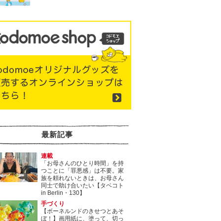
最新記事
連載
「お母さんのひとり時間」を持
つことに「罪悪感」は不要。家
族を頼れないときは、お母さん
同士で助け合いたい【タベコト
in Berlin・130】
手づくり
【ボーネルンドのきせつとあそ
ぼ！】画用紙に、塗って、切っ