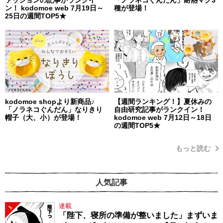
ァッションの記事がランクイ
「ノラネコぐんだん」耐熱マグ3
ン！ kodomoe web 7月19日～
種が登場！
25日の週間TOP5★
kodomoe shopより新商品♪
【週間ランキング！】夏休みの
「ノラネコぐんだん」なりきり
自由研究記事がランクイン！
帽子（大、小）が登場！
kodomoe web 7月12日～18日
の週間TOP5★
もっと読む
人気記事
連載
1
「陛下、寝所の準備が整いました」まずいま