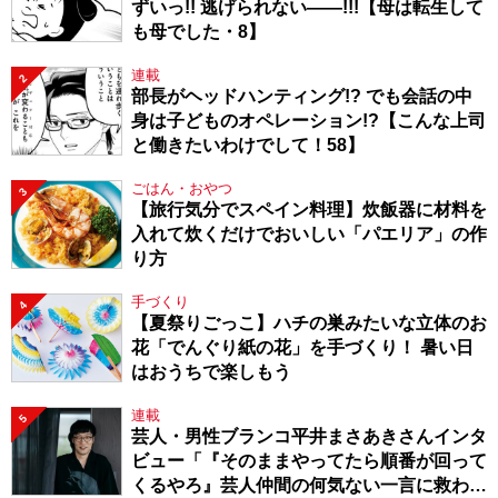
ずいっ!! 逃げられない――!!!【母は転生して
も母でした・8】
連載
2
部長がヘッドハンティング!? でも会話の中
身は子どものオペレーション!?【こんな上司
と働きたいわけでして！58】
ごはん・おやつ
3
【旅行気分でスペイン料理】炊飯器に材料を
入れて炊くだけでおいしい「パエリア」の作
り方
手づくり
4
【夏祭りごっこ】ハチの巣みたいな立体のお
花「でんぐり紙の花」を手づくり！ 暑い日
はおうちで楽しもう
連載
5
芸人・男性ブランコ平井まさあきさんインタ
ビュー「『そのままやってたら順番が回って
くるやろ』芸人仲間の何気ない一言に救われ