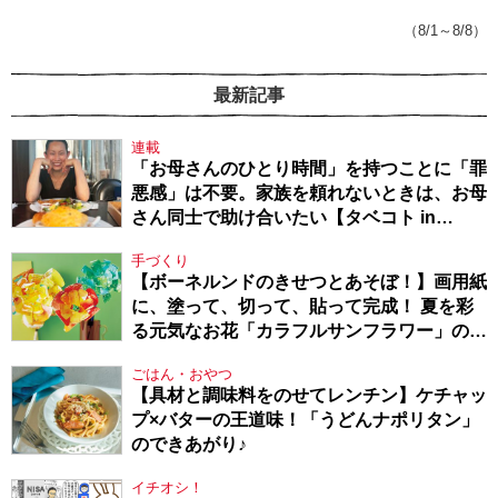
てきたから、頑張れる」
（8/1～8/8）
最新記事
連載
「お母さんのひとり時間」を持つことに「罪
悪感」は不要。家族を頼れないときは、お母
さん同士で助け合いたい【タベコト in
Berlin・130】
手づくり
【ボーネルンドのきせつとあそぼ！】画用紙
に、塗って、切って、貼って完成！ 夏を彩
る元気なお花「カラフルサンフラワー」の作
り方
ごはん・おやつ
【具材と調味料をのせてレンチン】ケチャッ
プ×バターの王道味！「うどんナポリタン」
のできあがり♪
イチオシ！