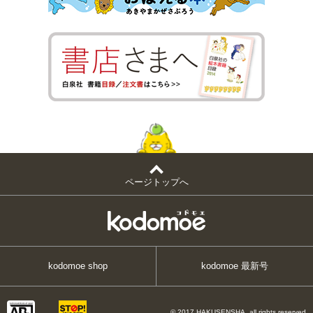
ページトップへ
kodomoe shop
kodomoe 最新号
© 2017 HAKUSENSHA, all rights reserved