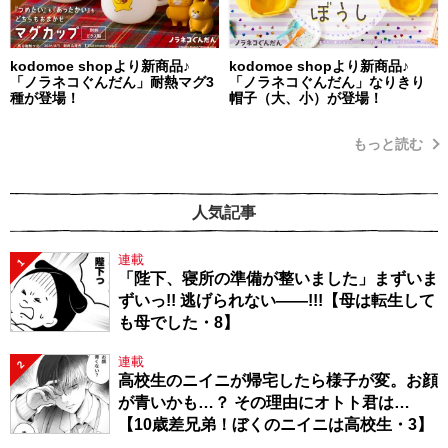
kodomoe shopより新商品♪
kodomoe shopより新商品♪
「ノラネコぐんだん」耐熱マグ3
「ノラネコぐんだん」なりきり
種が登場！
帽子（大、小）が登場！
もっと読む
人気記事
連載
1
「陛下、寝所の準備が整いました」まずいま
ずいっ!! 逃げられない――!!!【母は転生して
も母でした・8】
連載
2
高校生のニイニが帰宅したら様子が変。お顔
が青いかも…？ その理由にオトト君は…
【10歳差兄弟！ぼくのニイニは高校生・3】