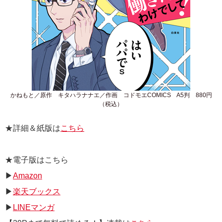
かねもと／原作 キタハラナナエ／作画 コドモエCOMICS A5判 880円
（税込）
★詳細＆紙版は
こちら
★電子版はこちら
▶
Amazon
▶
楽天ブックス
▶
LINEマンガ