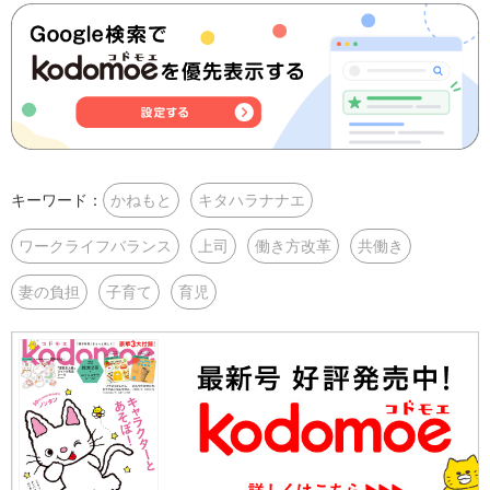
キーワード：
かねもと
キタハラナナエ
ワークライフバランス
上司
働き方改革
共働き
妻の負担
子育て
育児