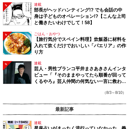
連載
3
部長がヘッドハンティング!? でも会話の中
身は子どものオペレーション!?【こんな上司
と働きたいわけでして！58】
ごはん・おやつ
4
【旅行気分でスペイン料理】炊飯器に材料を
入れて炊くだけでおいしい「パエリア」の作
り方
連載
5
芸人・男性ブランコ平井まさあきさんインタ
ビュー「『そのままやってたら順番が回って
くるやろ』芸人仲間の何気ない一言に救われ
てきたから、頑張れる」
（8/3～8/10）
最新記事
連載
星座占いがまったく流行っていなかった、義