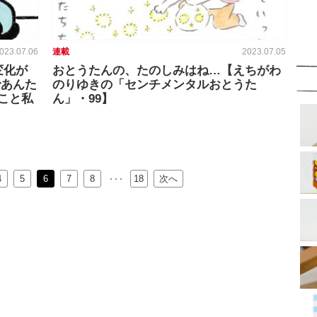
023.07.06
連載
2023.07.05
変化が
おとうたんの、たのしみはね…【えちがわ
であんた
のりゆきの「センチメンタルおとうた
こと私
ん」・99】
4
5
6
7
…
8
18
次へ