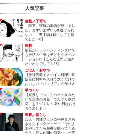
人気記事
連載／子育て
「陛下、寝所の準備が整いまし
た」まずいまずいっ!! 逃げられ
ない――!!!【母は転生しても母
でした・8】
連載
部長がヘッドハンティング!? で
も会話の中身は子どものオペレ
ーション!?【こんな上司と働き
たいわけでして！58】
ごはん・おやつ
【旅行気分でスペイン料理】炊
飯器に材料を入れて炊くだけで
おいしい「パエリア」の作り方
手づくり
【夏祭りごっこ】ハチの巣みた
いな立体のお花「でんぐり紙の
花」を手づくり！ 暑い日はおう
ちで楽しもう
連載／暮らし
芸人・男性ブランコ平井まさあ
きさんインタビュー「『そのま
まやってたら順番が回ってくる
やろ』芸人仲間の何気ない一言