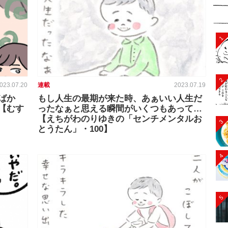
1
2
023.07.20
連載
2023.07.19
ばか
もし人生の最期が来た時、あぁいい人生だ
【むす
ったなぁと思える瞬間がいくつもあって…
【えちがわのりゆきの「センチメンタルお
3
とうたん」・100】
4
5