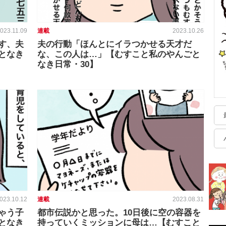
023.11.09
連載
2023.10.26
す、夫
夫の行動「ほんとにイラつかせる天才だ
となき
な、この人は…」【むすこと私のやんごと
なき日常・30】
023.10.12
連載
2023.08.31
ゃう子
都市伝説かと思った。10日後に空の容器を
となき
持っていくミッションに母は…【むすこと