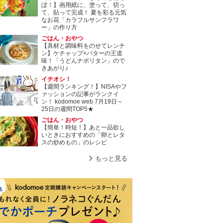
ぼ！】画用紙に、塗って、切っ
て、貼って完成！ 夏を彩る元気
なお花「カラフルサンフラワ
ー」の作り方
ごはん・おやつ
【具材と調味料をのせてレンチ
ン】ケチャップ×バターの王道
味！「うどんナポリタン」ので
きあがり♪
イチオシ！
【週間ランキング！】NISAやフ
ァッションの記事がランクイ
ン！ kodomoe web 7月19日～
25日の週間TOP5★
ごはん・おやつ
【簡単！時短！】あと一品欲し
いときにおすすめの「卵とレタ
スの炒めもの」のレシピ
もっと見る