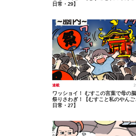
日常・29】
連載
2
ワッショイ！ むすこの言葉で母の
祭りさわぎ！【むすこと私のやんご
日常・27】