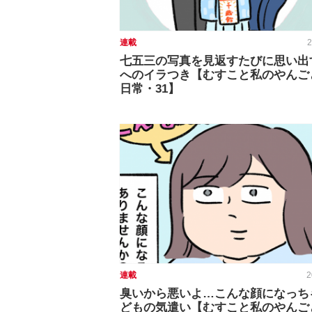
連載
2
七五三の写真を見返すたびに思い出
へのイラつき【むすこと私のやんご
日常・31】
連載
2
臭いから悪いよ…こんな顔になっち
どもの気遣い【むすこと私のやんご