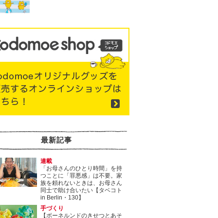
最新記事
連載
「お母さんのひとり時間」を持
つことに「罪悪感」は不要。家
族を頼れないときは、お母さん
同士で助け合いたい【タベコト
in Berlin・130】
手づくり
【ボーネルンドのきせつとあそ