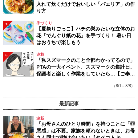
入れて炊くだけでおいしい「パエリア」の作
り方
手づくり
4
【夏祭りごっこ】ハチの巣みたいな立体のお
花「でんぐり紙の花」を手づくり！ 暑い日
はおうちで楽しもう
連載
5
「私スズマークのこと全部わかってるので」
PTAの一大イベント、スズマークの集計日、
保護者と楽しく作業をしていたら…【ご奉仕
戦隊★PTA・19】
（8/1～8/8）
最新記事
連載
「お母さんのひとり時間」を持つことに「罪
悪感」は不要。家族を頼れないときは、お母
さん同士で助け合いたい【タベコト in