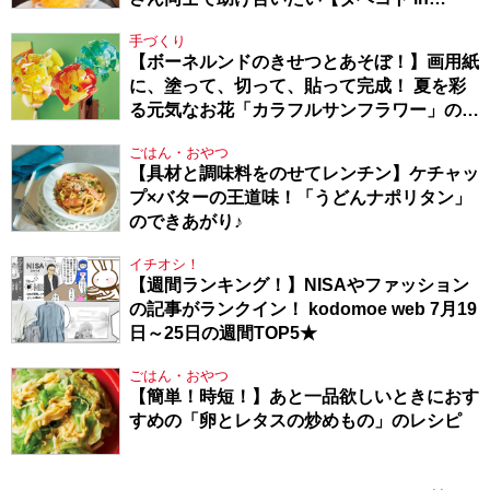
Berlin・130】
手づくり
【ボーネルンドのきせつとあそぼ！】画用紙
に、塗って、切って、貼って完成！ 夏を彩
る元気なお花「カラフルサンフラワー」の作
り方
ごはん・おやつ
【具材と調味料をのせてレンチン】ケチャッ
プ×バターの王道味！「うどんナポリタン」
のできあがり♪
イチオシ！
【週間ランキング！】NISAやファッション
の記事がランクイン！ kodomoe web 7月19
日～25日の週間TOP5★
ごはん・おやつ
【簡単！時短！】あと一品欲しいときにおす
すめの「卵とレタスの炒めもの」のレシピ