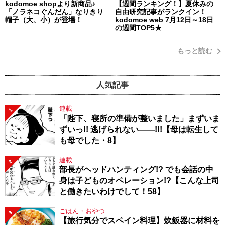
kodomoe shopより新商品♪
【週間ランキング！】夏休みの
「ノラネコぐんだん」なりきり
自由研究記事がランクイン！
帽子（大、小）が登場！
kodomoe web 7月12日～18日
の週間TOP5★
もっと読む
人気記事
連載
1
「陛下、寝所の準備が整いました」まずいま
ずいっ!! 逃げられない――!!!【母は転生して
も母でした・8】
連載
2
部長がヘッドハンティング!? でも会話の中
身は子どものオペレーション!?【こんな上司
と働きたいわけでして！58】
ごはん・おやつ
3
【旅行気分でスペイン料理】炊飯器に材料を