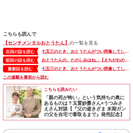
こちらも読んで
【センチメンタルおとうたん】
の一覧を見る
七五三のとき、おとうたんがつい想像してしまったのは……【えちがわのりゆきの「センチメンタルおとうたん」・七五三編】
次回の話を読む
おとうたんの、たのしみはね…【えちがわのりゆきの「センチメンタルおとうたん」・99】
前回の話を読む
七五三のとき、おとうたんがつい想像してしまったのは……【えちがわのりゆきの「センチメンタルおとうたん」・七五三編】
最新話を読む
この連載を最初から読む
こちらも読みたい
「親の死が怖い」という気持ちの奥に
あるものは？玉置妙憂さん×うつみさ
えさん対談【『父の逝きざま 末期ガン
の父を自宅で看取るまで』発売記念】