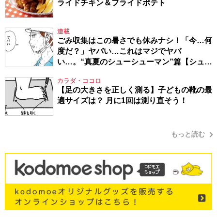
ライドチキン＆フライドポテト
連載
ごみ収集はこの暑さでも休みナシ！「今…何
度だ？」ヤバい…これはマジでヤバ
い…。“真夏のシューシューマン”篇【シュー
シューマン・17】
カラダ・ココロ
【足の大きさを正しく測る】子どもの靴の最
適サイズは？ 月に1回は測り直そう！
もっと読む