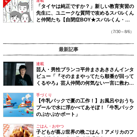
連載
5
「タイヤは純正ですか？」新しい教育実習の
先生に、ユニークな質問で攻めるスバルくん
と仲間たち【自閉症BOY★スバルくん・
143】
（7/30～8/6）
最新記事
連載
芸人・男性ブランコ平井まさあきさんインタ
ビュー「『そのままやってたら順番が回って
くるやろ』芸人仲間の何気ない一言に救われ
てきたから、頑張れる」
手づくり
【牛乳パックで夏の工作！】お風呂やおうち
プールで水に浮かべてあそぼ！「牛乳パック
のぷかぷかボート」
ごはん・おやつ
子どもが喜ぶ世界の晩ごはん！アメリカのフ