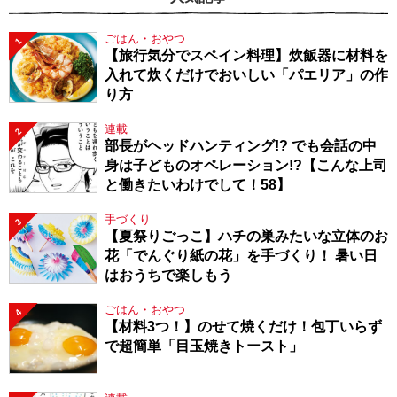
ごはん・おやつ
1
【旅行気分でスペイン料理】炊飯器に材料を
入れて炊くだけでおいしい「パエリア」の作
り方
連載
2
部長がヘッドハンティング!? でも会話の中
身は子どものオペレーション!?【こんな上司
と働きたいわけでして！58】
手づくり
3
【夏祭りごっこ】ハチの巣みたいな立体のお
花「でんぐり紙の花」を手づくり！ 暑い日
はおうちで楽しもう
ごはん・おやつ
4
【材料3つ！】のせて焼くだけ！包丁いらず
で超簡単「目玉焼きトースト」