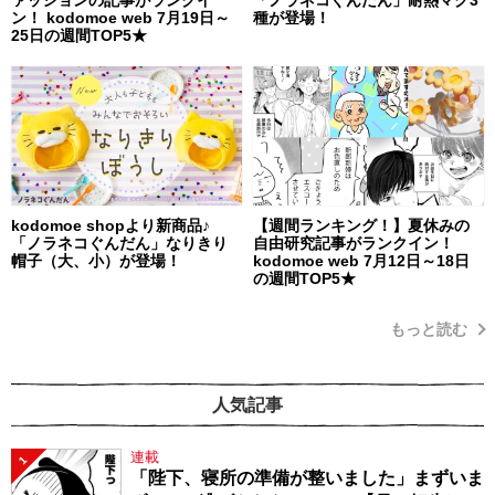
ァッションの記事がランクイ
「ノラネコぐんだん」耐熱マグ3
ン！ kodomoe web 7月19日～
種が登場！
25日の週間TOP5★
kodomoe shopより新商品♪
【週間ランキング！】夏休みの
「ノラネコぐんだん」なりきり
自由研究記事がランクイン！
帽子（大、小）が登場！
kodomoe web 7月12日～18日
の週間TOP5★
もっと読む
人気記事
連載
1
「陛下、寝所の準備が整いました」まずいま