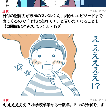
連載
2026.04.22
日付の記憶力が抜群のスバルくん。細かいエピソードまで
出てくるので「それは忘れて！」と言いたくなることも…
【自閉症BOY★スバルくん・136】
連載
2026.04.13
え えええええ!? 小学校卒業から十数年。久々の帰省で、す