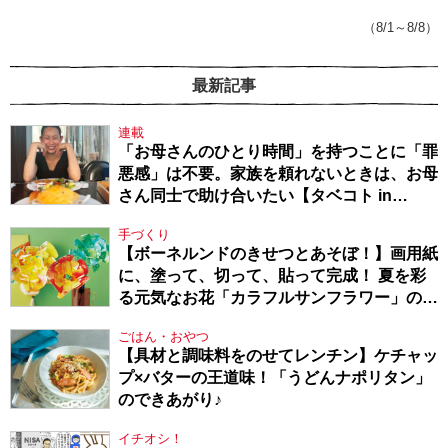
てきたから、頑張れる」
（8/1～8/8）
最新記事
連載
「お母さんのひとり時間」を持つことに「罪
悪感」は不要。家族を頼れないときは、お母
さん同士で助け合いたい【タベコト in
Berlin・130】
手づくり
【ボーネルンドのきせつとあそぼ！】画用紙
に、塗って、切って、貼って完成！ 夏を彩
る元気なお花「カラフルサンフラワー」の作
り方
ごはん・おやつ
【具材と調味料をのせてレンチン】ケチャッ
プ×バターの王道味！「うどんナポリタン」
のできあがり♪
イチオシ！