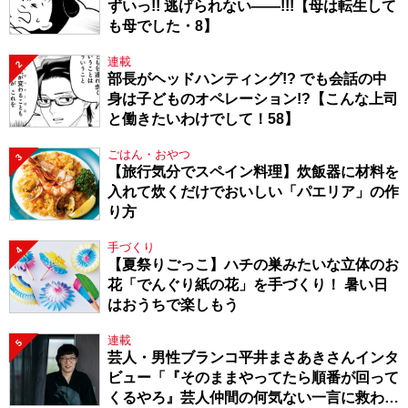
ずいっ!! 逃げられない――!!!【母は転生して
も母でした・8】
連載
2
部長がヘッドハンティング!? でも会話の中
身は子どものオペレーション!?【こんな上司
と働きたいわけでして！58】
ごはん・おやつ
3
【旅行気分でスペイン料理】炊飯器に材料を
入れて炊くだけでおいしい「パエリア」の作
り方
手づくり
4
【夏祭りごっこ】ハチの巣みたいな立体のお
花「でんぐり紙の花」を手づくり！ 暑い日
はおうちで楽しもう
連載
5
芸人・男性ブランコ平井まさあきさんインタ
ビュー「『そのままやってたら順番が回って
くるやろ』芸人仲間の何気ない一言に救われ