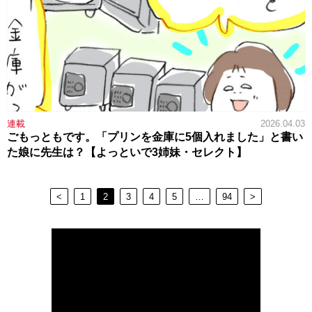
連載
2026.04.03
ごもっともです。「プリンを金庫に5個入れました」と書い
た娘に先生は？【よっといで3姉妹・セレクト】
<
1
2
3
4
5
…
94
>