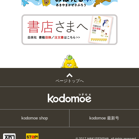
ページトップへ
kodomoe shop
kodomoe 最新号
© 2017 HAKUSENSHA, all rights reserved