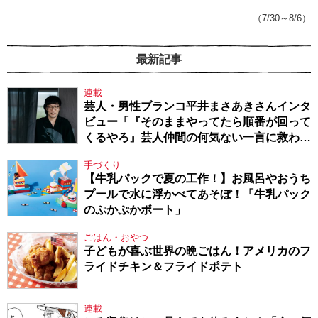
（7/30～8/6）
最新記事
連載
芸人・男性ブランコ平井まさあきさんインタ
ビュー「『そのままやってたら順番が回って
くるやろ』芸人仲間の何気ない一言に救われ
てきたから、頑張れる」
手づくり
【牛乳パックで夏の工作！】お風呂やおうち
プールで水に浮かべてあそぼ！「牛乳パック
のぷかぷかボート」
ごはん・おやつ
子どもが喜ぶ世界の晩ごはん！アメリカのフ
ライドチキン＆フライドポテト
連載