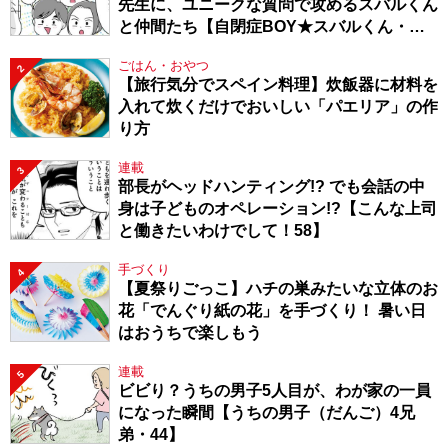
先生に、ユニークな質問で攻めるスバルくん
と仲間たち【自閉症BOY★スバルくん・
143】
ごはん・おやつ
2
【旅行気分でスペイン料理】炊飯器に材料を
入れて炊くだけでおいしい「パエリア」の作
り方
連載
3
部長がヘッドハンティング!? でも会話の中
身は子どものオペレーション!?【こんな上司
と働きたいわけでして！58】
手づくり
4
【夏祭りごっこ】ハチの巣みたいな立体のお
花「でんぐり紙の花」を手づくり！ 暑い日
はおうちで楽しもう
連載
5
ビビり？うちの男子5人目が、わが家の一員
になった瞬間【うちの男子（だんご）4兄
弟・44】