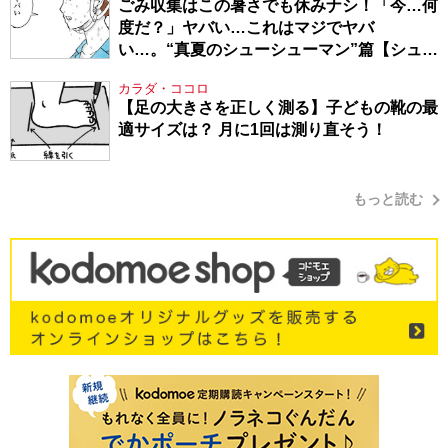
ごみ収集はこの暑さでも休みナシ！「今…何
度だ？」ヤバい…これはマジでヤバ
い…。“真夏のシューシューマン”篇【シュー
シューマン・17】
カラダ・ココロ
【足の大きさを正しく測る】子どもの靴の最
適サイズは？ 月に1回は測り直そう！
もっと読む