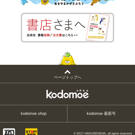
ページトップへ
kodomoe shop
kodomoe 最新号
© 2017 HAKUSENSHA, all rights reserved