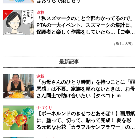
はおうちで楽しもう
連載
5
「私スズマークのこと全部わかってるので」
PTAの一大イベント、スズマークの集計日、
保護者と楽しく作業をしていたら…【ご奉仕
戦隊★PTA・19】
（8/1～8/8）
最新記事
連載
「お母さんのひとり時間」を持つことに「罪
悪感」は不要。家族を頼れないときは、お母
さん同士で助け合いたい【タベコト in
Berlin・130】
手づくり
【ボーネルンドのきせつとあそぼ！】画用紙
に、塗って、切って、貼って完成！ 夏を彩
る元気なお花「カラフルサンフラワー」の作
り方