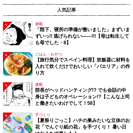
人気記事
連載
1
「陛下、寝所の準備が整いました」まずいま
ずいっ!! 逃げられない――!!!【母は転生して
も母でした・8】
ごはん・おやつ
2
【旅行気分でスペイン料理】炊飯器に材料を
入れて炊くだけでおいしい「パエリア」の作
り方
連載
3
部長がヘッドハンティング!? でも会話の中
身は子どものオペレーション!?【こんな上司
と働きたいわけでして！58】
手づくり
4
【夏祭りごっこ】ハチの巣みたいな立体のお
花「でんぐり紙の花」を手づくり！ 暑い日